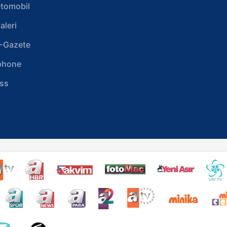
tomobil
aleri
-Gazete
phone
ss