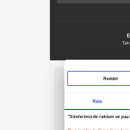
deprem bekleniyor
mu?
E
Tak
Reddet
Rıza
"Sitelerimizde reklam ve paza