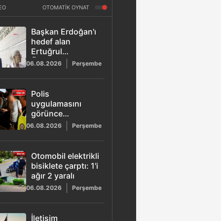
EO
OTOMATİK OYNAT
Başkan Erdoğan'ı
hedef alan
Ertuğrul
Özkök'ten
06.08.2026
Perşembe
savcılıkta geri
vites: "Hakaret
aklımın ucundan
Polis
bile geçmez"
uygulamasını
görünce
arızalandı süsü
06.08.2026
Perşembe
verdi: 3. kez
alkollü yakalanan
sürücüye rekor
Otomobil elektrikli
ceza
bisiklete çarptı: 1'i
ağır 2 yaralı
06.08.2026
Perşembe
İletişim