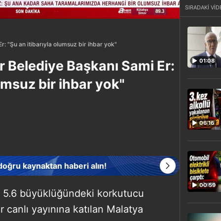
SIRADAKİ VİD
: "Şu an itibarıyla olumsuz bir ihbar yok"
01:08
 Belediye Başkanı Sami Er:
lumsuz bir ihbar yok"
06:16
 doğru kaynaktan haberi alın!
00:59
 5.6 büyüklüğündeki korkutucu
canlı yayınına katılan Malatya