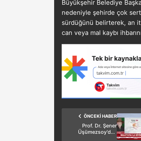
Büyükşehir Belediye Başkanı
nedeniyle şehirde çok sert 
sürdüğünü belirterek, an it
can veya mal kaybı ihbarın
ÖNCEKİ HABER
Prof. Dr. Şener
Üşümezsoy'dan
açıklama: Yeni bir