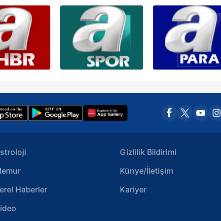
stroloji
Gizlilik Bildirimi
emur
Künye/İletişim
erel Haberler
Kariyer
ideo