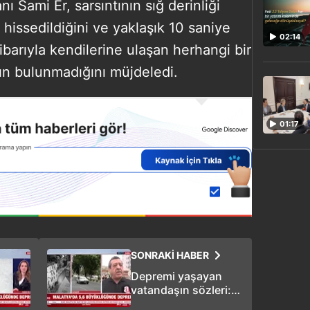
 Sami Er, sarsıntının sığ derinliği
hissedildiğini ve yaklaşık 10 saniye
02:14
ibarıyla kendilerine ulaşan herhangi bir
ın bulunmadığını müjdeledi.
01:17
SONRAKİ HABER
Depremi yaşayan
vatandaşın sözleri:
"6 Şubat kabusu geri