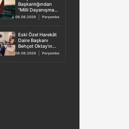
Başkanlığından
"Milli Dayanışma"
kampanyası:
06.08.2026
Perşembe
Terörün maliyeti
2,3 trilyon dolar
olarak açıklandı
Eski Özel Harekât
Daire Başkanı
Behçet Oktay'ın
şüpheli ölümü
06.08.2026
Perşembe
yeniden
incelemede