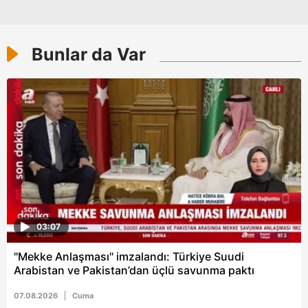
6698 sayılı Kişisel Verilerin Korunması Kanunu uyarınca
hazırlanmış Aydınlatma Metnimizi okumak ve sitemizde
ilgili mevzuata uygun olarak kullanılan çerezlerle ilgili bilgi
Bunlar da Var
almak için lütfen
tıklayınız
.
03:07
"Mekke Anlaşması" imzalandı: Türkiye Suudi
Arabistan ve Pakistan’dan üçlü savunma paktı
07.08.2026
Cuma