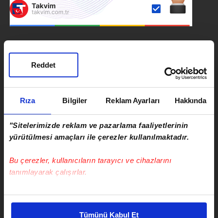
SONRAKİ HABER
Reddet
Kılıçdaroğlu cephesinden
Mansur Yavaş’a sürpriz "Adaylık"
teklifi
Rıza
Bilgiler
Reklam Ayarları
Hakkında
ÖNCEKİ HABER
Kapadokya’da gece mesaisi
"Sitelerimizde reklam ve pazarlama faaliyetlerinin
başlıyor! Göreme ve vadiler
yürütülmesi amaçları ile çerezler kullanılmaktadır.
ışıklarla aydınlanacak
Bu çerezler, kullanıcıların tarayıcı ve cihazlarını
tanımlayarak çalışırlar.
Bu çerezlere izin vermeniz halinde sizlere özel
kişiselleştirilmiş reklamlar sunabilir, sayfalarımızda sizlere
Emirhan Ceylan
Tümünü Kabul Et