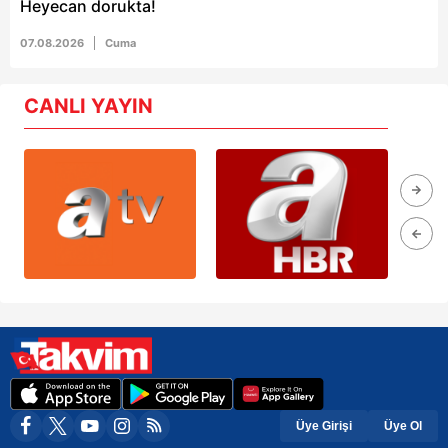
Heyecan dorukta!
07.08.2026
Cuma
CANLI YAYIN
Üye Girişi
Üye Ol