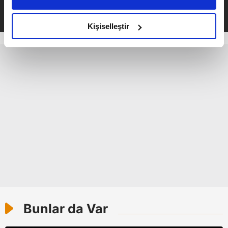
daha iyi reklam deneyimi yaşatabiliriz. Bunu yaparken
Takvim.com.tr
Güncel
amacımızın size daha iyi bir reklam deneyimi sunmak
olduğunu ve sizlere en iyi içerikleri sunabilmek adına
Kişiselleştir
elimizden gelen çabayı gösterdiğimizi ve bu noktada,
reklamların maliyetlerimizi karşılamak noktasında tek gelir
kalemimiz olduğunu sizlere hatırlatmak isteriz.
Her halükârda, kullanıcılar, bu çerezlere izin vermedikleri
takdirde, kullanıcılara hedefli reklamlar
gösterilmeyecektir."
Sizlere daha iyi bir hizmet sunabilmek için İnternet
Sitemizde kendimize ve üçüncü kişilere ait çerezler
kullanılmaktadır. Bu çerezler vasıtasıyla çeşitli kişisel
verileriniz işlenmekte olup gerekli olan çerezler bilgi
toplumu hizmetlerinin sunulması amacıyla
kullanılmaktadır. Diğer çerezler, sitemizin daha işlevsel
Bunlar da Var
kılınması ve kişiselleştirilmesi ve sizlere yönelik
reklam/pazarlama faaliyetlerinin yapılması, amaçlarıyla