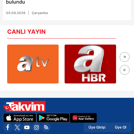
bulundu
05.08.2026
Çarşamba
CANLI YAYIN
Üye Girişi
Üye Ol