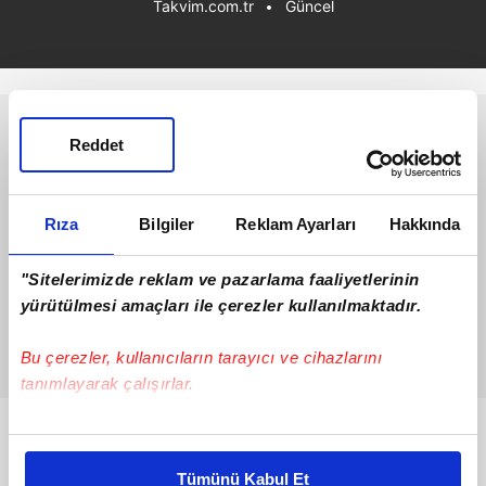
Takvim.com.tr
Güncel
Reddet
Rıza
Bilgiler
Reklam Ayarları
Hakkında
"Sitelerimizde reklam ve pazarlama faaliyetlerinin
yürütülmesi amaçları ile çerezler kullanılmaktadır.
Bu çerezler, kullanıcıların tarayıcı ve cihazlarını
tanımlayarak çalışırlar.
Bu çerezlere izin vermeniz halinde sizlere özel
Bunlar da Var
kişiselleştirilmiş reklamlar sunabilir, sayfalarımızda sizlere
Tümünü Kabul Et