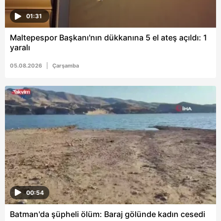
01:31
Maltepespor Başkanı'nın dükkanına 5 el ateş açıldı: 1
yaralı
05.08.2026
Çarşamba
00:54
Batman'da şüpheli ölüm: Baraj gölünde kadın cesedi