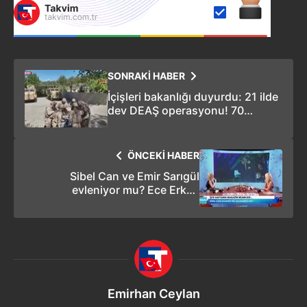
SONRAKİ HABER
İçişleri bakanlığı duyurdu: 21 ilde
dev DEAŞ operasyonu! 70
şüpheli kıskıvrak yakalandı
ÖNCEKİ HABER
Sibel Can ve Emir Sarıgül
evleniyor mu? Ece Erken
bombayı patlattı!
Emirhan Ceylan