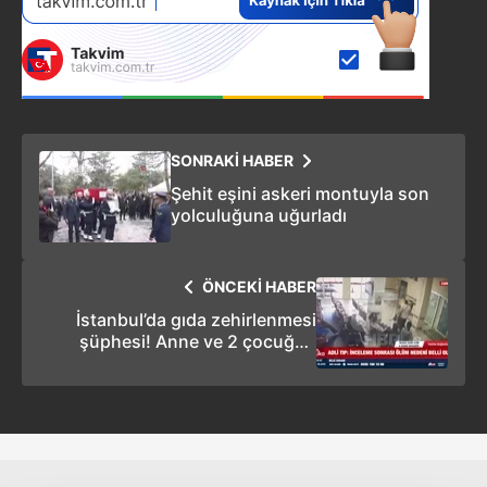
SONRAKİ HABER
Şehit eşini askeri montuyla son
yolculuğuna uğurladı
ÖNCEKİ HABER
İstanbul’da gıda zehirlenmesi
şüphesi! Anne ve 2 çocuğun
otopsisi tamamlandı: Adli Tıp’tan
ilk bulgular ortaya çıktı!