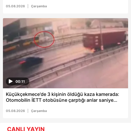
05.08.2026
Çarşamba
00:11
Küçükçekmece'de 3 kişinin öldüğü kaza kamerada:
Otomobilin İETT otobüsüne çarptığı anlar saniye
saniye kaydedildi
05.08.2026
Çarşamba
CANLI YAYIN