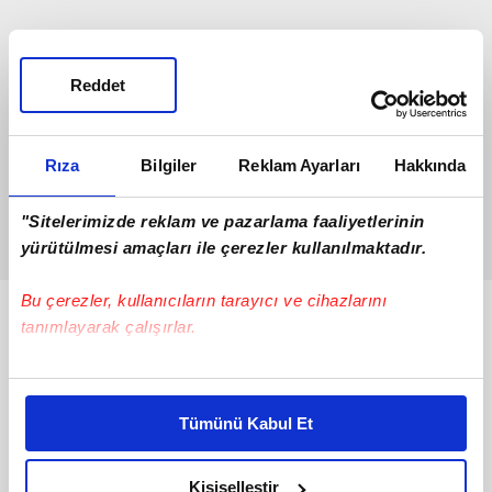
Reddet
Rıza
Bilgiler
Reklam Ayarları
Hakkında
"Sitelerimizde reklam ve pazarlama faaliyetlerinin
yürütülmesi amaçları ile çerezler kullanılmaktadır.
Bu çerezler, kullanıcıların tarayıcı ve cihazlarını
Bunlar da Var
tanımlayarak çalışırlar.
Bu çerezlere izin vermeniz halinde sizlere özel
kişiselleştirilmiş reklamlar sunabilir, sayfalarımızda sizlere
Tümünü Kabul Et
daha iyi reklam deneyimi yaşatabiliriz. Bunu yaparken
amacımızın size daha iyi bir reklam deneyimi sunmak
olduğunu ve sizlere en iyi içerikleri sunabilmek adına
Kişiselleştir