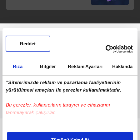
Reddet
Rıza
Bilgiler
Reklam Ayarları
Hakkında
"Sitelerimizde reklam ve pazarlama faaliyetlerinin
yürütülmesi amaçları ile çerezler kullanılmaktadır.
Bu çerezler, kullanıcıların tarayıcı ve cihazlarını
tanımlayarak çalışırlar.
Bu çerezlere izin vermeniz halinde sizlere özel
Bunlar da Var
kişiselleştirilmiş reklamlar sunabilir, sayfalarımızda sizlere
Tümünü Kabul Et