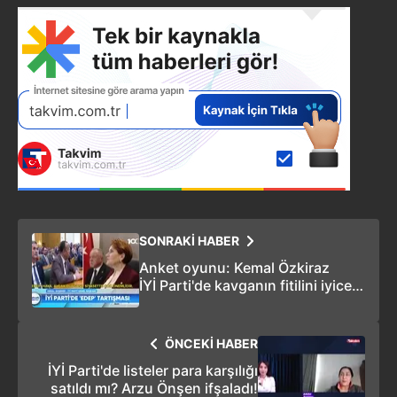
SONRAKİ HABER
Anket oyunu: Kemal Özkiraz
İYİ Parti'de kavganın fitilini iyice
ateşledi
ÖNCEKİ HABER
İYİ Parti'de listeler para karşılığı
satıldı mı? Arzu Önşen ifşaladı!