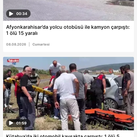
00:34
Afyonkarahisar’da yolcu otobüsü ile kamyon çarpıştı:
1 ölü 15 yaralı
08.08.2026
Cumartesi
01:59
Kütahya'da iki otomobil kavşakta çarpıştı: 1 ölü 5