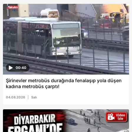
00:40
Şirinevler metrobüs durağında fenalaşıp yola düşen
kadına metrobüs çarptı!
04.08.2026
Salı