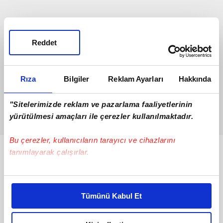
Reddet
Rıza
Bilgiler
Reklam Ayarları
Hakkında
"Sitelerimizde reklam ve pazarlama faaliyetlerinin
yürütülmesi amaçları ile çerezler kullanılmaktadır.
Bu çerezler, kullanıcıların tarayıcı ve cihazlarını
tanımlayarak çalışırlar.
Bunlar da Var
Bu çerezlere izin vermeniz halinde sizlere özel
kişiselleştirilmiş reklamlar sunabilir, sayfalarımızda sizlere
Tümünü Kabul Et
daha iyi reklam deneyimi yaşatabiliriz. Bunu yaparken
amacımızın size daha iyi bir reklam deneyimi sunmak