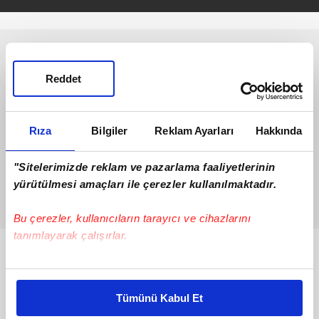
Reddet
Rıza
Bilgiler
Reklam Ayarları
Hakkında
"Sitelerimizde reklam ve pazarlama faaliyetlerinin
yürütülmesi amaçları ile çerezler kullanılmaktadır.
Bu çerezler, kullanıcıların tarayıcı ve cihazlarını
tanımlayarak çalışırlar.
Bunlar da Var
Bu çerezlere izin vermeniz halinde sizlere özel
kişiselleştirilmiş reklamlar sunabilir, sayfalarımızda sizlere
Tümünü Kabul Et
daha iyi reklam deneyimi yaşatabiliriz. Bunu yaparken