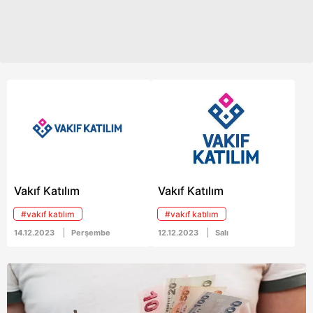
kolaylaştırılacak. TAM'ın
ilk aşamasında, 5.600
ATM birleştirildi. Bu
sayının 19.000'e
ulaşması hedefleniyor.
Vakıf Katılım
Vakıf Katılım
#vakıf katılım
#vakıf katılım
14.12.2023
Perşembe
12.12.2023
Salı