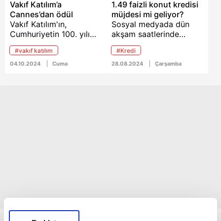
Vakıf Katılım’a
1.49 faizli konut kredisi
Cannes’dan ödül
müjdesi mi geliyor?
Vakıf Katılım'ın,
Sosyal medyada dün
Cumhuriyetin 100. yılı
akşam saatlerinde
için hazırladığı,
yayılan "düşük faizli
#vakıf katılım
#Kredi
"Kalkınma
konut kredisi
Seferberliğimiz 100.
kampanyası başlıyor"
04.10.2024
Cuma
28.08.2024
Çarşamba
Yaşında" reklam filmi,
iddiası, konut sahibi
başarısını uluslararası
olmak isteyenlerin
arenada taçlandırmaya
heyecanla karşılandı.
devam ediyor.
Hatta bazı haber siteleri
de kaynağı belirtilmeyen
bu bilgiyi manşetlerine
taşıdı. Peki, düşük faizli
konut kredisi rüyası
gerçek mi oluyor? İşte
konu hakkında resmi
bilgiler haberimizde...