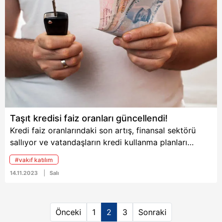
Taşıt kredisi faiz oranları güncellendi!
Kredi faiz oranlarındaki son artış, finansal sektörü
sallıyor ve vatandaşların kredi kullanma planları
üzerindeki etkilerini artırıyor. Özellikle taşıt kredisi
#vakıf katılım
faiz oranlarındaki bu yükseliş, bankalar arasındaki
14.11.2023
Salı
rekabetin de önemli bir göstergesi. En güncel verilere
göre, birçok banka 2. el taşıt kredisi faiz oranlarını
revize etti. Kamu bankalarının cazip kampanyaları
Önceki
1
2
3
Sonraki
vatandaşların ilgisini çekerken, özel bankaların