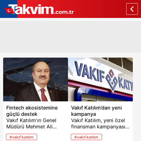
Fintech ekosistemine
Vakıf Katılım’dan yeni
güçlü destek
kampanya
Vakıf Katılım'ın Genel
Vakıf Katılım, yeni özel
Müdürü Mehmet Ali
finansman kampanyası
Akben, açıklamalarda
sunuyor. Bu kapsamda,
#vakıf katılım
#vakıf katılım
bulundu. Akben, Fintech
otomobil ve motosiklet