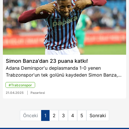
oyuncu olma başarısı
6698 sayılı Kişisel Verilerin Korunması Kanunu uyarınca
gösterdi.
hazırlanmış Aydınlatma Metnimizi okumak ve sitemizde
ilgili mevzuata uygun olarak kullanılan çerezlerle ilgili bilgi
almak için lütfen
tıklayınız
.
Simon Banza'dan 23 puana katkı!
Adana Demirspor'u deplasmanda 1-0 yenen
Trabzonspor'un tek golünü kaydeden Simon Banza,
ligde gol sayısını 18'e yükseltirken Banza'nın gol attığı
#Trabzonspor
maçlarda bordo-mavililer 23 puan topladı.
21.04.2025
Pazartesi
Önceki
1
2
3
4
5
Sonraki