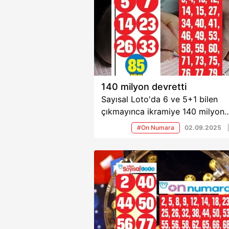
140 milyon devretti
Sayısal Loto'da 6 ve 5+1 bilen
çıkmayınca ikramiye 140 milyon
liraya yaklaşırken, On Numara’da
#On Numara
02.09.2025
10 bilen olmayınca 737 bin lira
devretti. Diğer kademelerde
kazananlar ise belirlenen tutarları
almaya devam ediyor.