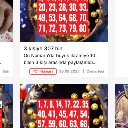
3 kişiye 307 bin
On Numara'da büyük ikramiye 10
bilen 3 kişi arasında paylaştırıldı.
 da
Talihlilerin her biri 307 bin 389 lira
Salı
#On Numara
30.08.2025
Cumartesi
kazandı. Hiçbir numarayı
tutturamayanlar ise 34 lira ikramiye
aldı.