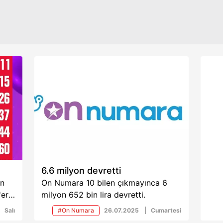
Korunması Kanunu uyarınca hazırlanmış Aydınlatma Metnimizi okum
 çerezlerle ilgili bilgi almak için lütfen
tıklayınız
.
6.6 milyon devretti
in
On Numara 10 bilen çıkmayınca 6
er,
milyon 652 bin lira devretti.
, 6
Salı
#On Numara
26.07.2025
Cumartesi