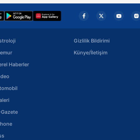
stroloji
Gizlilik Bildirimi
emur
Künye/İletişim
erel Haberler
ideo
tomobil
aleri
-Gazete
phone
ss