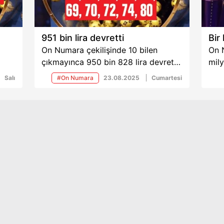
951 bin lira devretti
Bir
On Numara çekilişinde 10 bilen
On N
çıkmayınca 950 bin 828 lira devretti.
mily
n
9 bilenler 22 bin 19 lira kazanırken,
Salı
#On Numara
23.08.2025
Cumartesi
 bin
hiçbir numarayı bilemeyenler 33 lira
ikramiye aldı.