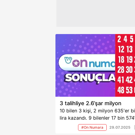
6698 sayılı Kişisel Verilerin 
mevzuata uygun olarak kullanılan
3 talihliye 2.6’şar milyon
10 bilen 3 kişi, 2 milyon 635'er b
lira kazandı. 9 bilenler 17 bin 574'
8 bilenler 994'er, 7 bilenler 195'er
#On Numara
29.07.2025
bilenler 36'şar, hiçbir numarayı