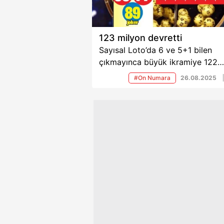
123 milyon devretti
Sayısal Loto’da 6 ve 5+1 bilen
çıkmayınca büyük ikramiye 122
milyon 975 bin liraya yükseldi. O
#On Numara
26.08.2025
Numara’da ise 10 bilen 4 kişi 446
liranın sahibi oldu.