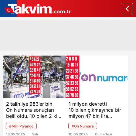
2 talihliye 983'er bin
1 milyon devretti
On Numara sonuçları
10 bilen çıkmayınca bir
belli oldu. 10 bilen 2 kişi,
milyon 47 bin lira
983 bin 499'ar lira
devretti. 9 bilenler 17
#Milli Piyango
#On Numara
kazandı.
bin 967'şer, 8 bilenler
bin 210'ar, 7 bilenler
13.05.2025
Salı
10.05.2025
Cumartesi