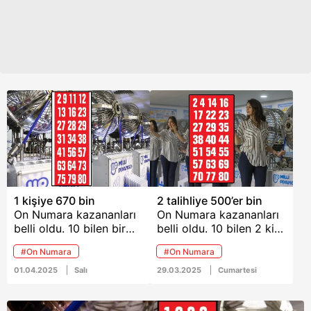
1 kişiye 670 bin
2 talihliye 500’er bin
On Numara kazananları
On Numara kazananları
belli oldu. 10 bilen bir
belli oldu. 10 bilen 2 kişi,
kişi, 670 bin lira
499 bin 919'ar lira
#On Numara
#On Numara
kazandı.
kazandı.
01.04.2025
Salı
29.03.2025
Cumartesi