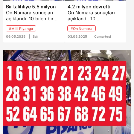
Bir talihliye 5.5 milyon
4.2 milyon devretti
On Numara sonuçları
On Numara sonuçları
açıklandı. 10 bilen bir
açıklandı. 10
kişi, 5 milyon 547 bin
bilen çıkmayınca 4
#Milli Piyango
#On Numara
lira kazandı.
milyon 259 bin lira
devretti.
06.05.2025
Salı
03.05.2025
Cumartesi