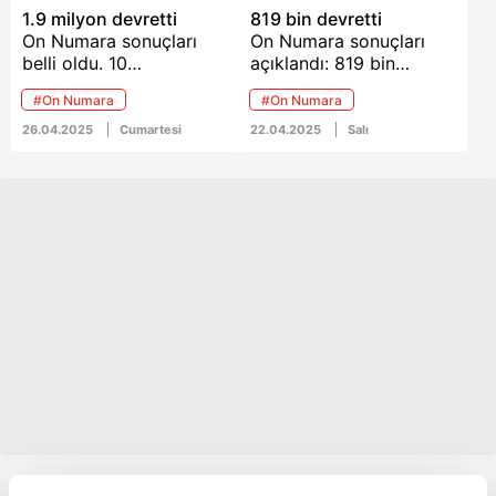
1.9 milyon devretti
819 bin devretti
On Numara sonuçları
On Numara sonuçları
belli oldu. 10
açıklandı: 819 bin
bilen çıkmayınca bir
devretti 10 bilen
#On Numara
#On Numara
milyon 912 bin lira
çıkmayınca 819 bin lira
devretti.
devretti.
26.04.2025
Cumartesi
22.04.2025
Salı