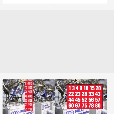
244'er, 6 bilenler 42'şer,
hiçbir numarayı
bilemeyenler 36'şar lira
alacak.