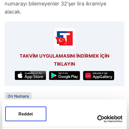
numarayı bilemeyenler 32'şer lira ikramiye
alacak.
TAKVİM UYGULAMASINI İNDİRMEK İÇİN
TIKLAYIN
On Numara
Reddet
SONRAKİ HABER
AK Partili iki isim hayatını kaybetti!