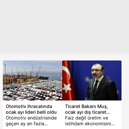
Fuarı'na (IFCO) 90
ithalatı da yüzde 26,5
ülkeden yaklaşık 4 bin
yükselişle 296,1 milyar
alıcı geldi. Sektör
dolar oldu.
temsilcileri 2022
hedefinin 25 milyar
dolar olduğunu duyurdu.
Otomotiv ihracatında
Ticaret Bakanı Muş,
ocak ayı lideri belli oldu
ocak ayı dış ticaret
Otomotiv endüstrisinde
rakamlarını açıklıyor
Faiz değil üretim ve
geçen ay en fazla
istihdam ekonomisini