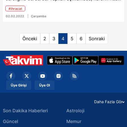
gerçekleşmiştir."
çiftçileri korumaya yönelik bir adım olduğu belirtildi.
açıklamasında bulundu.
#ihracat
02.02.2022
Çarşamba
Önceki
2
3
4
5
6
Sonraki
Üye Girişi
Üye Ol
Daha Fazla Gör
Son Dakika Haberleri
Astroloji
Güncel
Memur