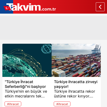
"Türkiye İhracat
Türkiye ihracatta zirveyi
Seferberliği"ni başlıyor
yaşıyor!
Türkiye’nin en büyük ve
Türkiye ihracatta rekor
etkin mecralarını tek
üstüne rekor kırıyor.
çatı altında toplayan
Nisan ayında 23,4
#ihracat
#ihracat
Turkuvaz Medya Grubu
milyar dolarla tüm