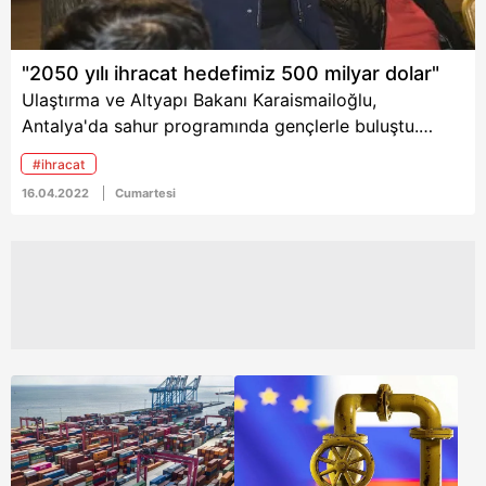
"2050 yılı ihracat hedefimiz 500 milyar dolar"
Ulaştırma ve Altyapı Bakanı Karaismailoğlu,
Antalya'da sahur programında gençlerle buluştu.
Bakan Karaismailoğlu, "Hedeflerimiz çok büyük. Bu yıl
#ihracat
250 milyar dolar ihracat hedefimiz var. Bu hedefler
16.04.2022
Cumartesi
2050'ye geldiğimizde 500 milyar dolara çıkacak"
dedi.