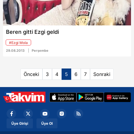
Beren gitti Ezgi geldi
#Ezgi Mola
29.08.2013
Perşembe
Önceki
3
4
5
6
7
Sonraki
Üye Girişi
Üye Ol