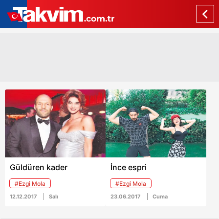
Güldüren kader
İnce espri
#Ezgi Mola
#Ezgi Mola
12.12.2017
Salı
23.06.2017
Cuma