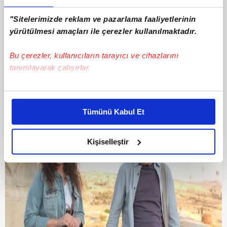
İşlere 'mola' verdi
Kıvanç'a gönderme
Taurus Alışveriş
"Sitelerimizde reklam ve pazarlama faaliyetlerinin
#Ezgi Mola
Merkezi'ndeki etkinliğe
yürütülmesi amaçları ile çerezler kullanılmaktadır.
ilgi büyüktü.
15.07.2014
Salı
#Ezgi Mola
Bu çerezler, kullanıcıların tarayıcı ve cihazlarını
06.01.2014
Pazartesi
tanımlayarak çalışırlar.
Bu çerezlere izin vermeniz halinde sizlere özel
kişiselleştirilmiş reklamlar sunabilir, sayfalarımızda sizlere
Tümünü Kabul Et
daha iyi reklam deneyimi yaşatabiliriz. Bunu yaparken
amacımızın size daha iyi bir reklam deneyimi sunmak
olduğunu ve sizlere en iyi içerikleri sunabilmek adına
Kişiselleştir
elimizden gelen çabayı gösterdiğimizi ve bu noktada,
reklamların maliyetlerimizi karşılamak noktasında tek gelir
kalemimiz olduğunu sizlere hatırlatmak isteriz.
Her halükârda, kullanıcılar, bu çerezlere izin vermedikleri
takdirde, kullanıcılara hedefli reklamlar
gösterilmeyecektir."