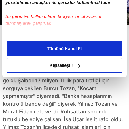
yürütülmesi amaçları ile çerezler kullanılmaktadır.
Bu çerezler, kullanıcıların tarayıcı ve cihazlarını
tanımlayarak çalışırlar.
Bu çerezlere izin vermeniz halinde sizlere özel
Yılmaz Tozan rüşvette Özkan
kişiselleştirilmiş reklamlar sunabilir, sayfalarımızda sizlere
Tümünü Kabul Et
Yalım'ın izinde
daha iyi reklam deneyimi yaşatabiliriz. Bunu yaparken
amacımızın size daha iyi bir reklam deneyimi sunmak
CHP'li Eşme Belediyesi'ne yönelik yolsuzluk
olduğunu ve sizlere en iyi içerikleri sunabilmek adına
Kişiselleştir
elimizden gelen çabayı gösterdiğimizi ve bu noktada,
operasyonu sonrası iki kilit isimden bomba itiraf
reklamların maliyetlerimizi karşılamak noktasında tek gelir
geldi. Şaibeli 17 milyon TL'lik para trafiği için
kalemimiz olduğunu sizlere hatırlatmak isteriz.
sorguya çekilen Burcu Tozan, "Kocam
yapmamıştır" diyemedi. "Banka hesaplarımın
Her halükârda, kullanıcılar, bu çerezlere izin vermedikleri
kontrolü bende değil" diyerek Yılmaz Tozan ve
takdirde, kullanıcılara hedefli reklamlar
Murat Fidan'ı ele verdi. Ruhsattan sorumlu
gösterilmeyecektir."
tutuklu belediye çalışanı İsa Uçar ise itirafçı oldu.
Yılmaz Tozan'ın ilçedeki ruhsat işlemleri için
Sizlere daha iyi bir hizmet sunabilmek için İnternet