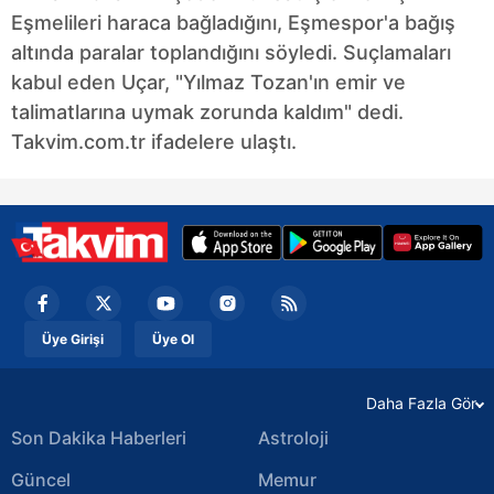
Sitemizde kendimize ve üçüncü kişilere ait çerezler
Eşmelileri haraca bağladığını, Eşmespor'a bağış
kullanılmaktadır. Bu çerezler vasıtasıyla çeşitli kişisel
altında paralar toplandığını söyledi. Suçlamaları
verileriniz işlenmekte olup gerekli olan çerezler bilgi
kabul eden Uçar, "Yılmaz Tozan'ın emir ve
toplumu hizmetlerinin sunulması amacıyla
talimatlarına uymak zorunda kaldım" dedi.
kullanılmaktadır. Diğer çerezler, sitemizin daha işlevsel
Takvim.com.tr ifadelere ulaştı.
kılınması ve kişiselleştirilmesi ve sizlere yönelik
reklam/pazarlama faaliyetlerinin yapılması, amaçlarıyla
sınırlı olarak açık rızanız dahilinde kullanılacaktır.
Çerezlere ilişkin tercihlerinizi aşağıda yer alan panel
vasıtasıyla belirleyebilirsiniz. Çerezlere ilişkin detaylı bilgi
için Ayarlar butonuna tıklayabilir,
Çerez Bilgilendirme
Metnimizi
ziyaret edebilirsiniz.
Üye Girişi
Üye Ol
6698 sayılı Kişisel Verilerin Korunması Kanunu uyarınca
Daha Fazla Gör
hazırlanmış Aydınlatma Metnimizi okumak ve sitemizde
Son Dakika Haberleri
Astroloji
ilgili mevzuata uygun olarak kullanılan çerezlerle ilgili bilgi
almak için lütfen
tıklayınız
.
Güncel
Memur