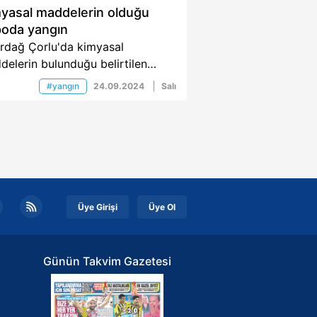
yasal maddelerin olduğu
oda yangın
irdağ Çorlu'da kimyasal
elerin bulunduğu belirtilen
oda henüz belirlenemeyen bir
#yangın
24.09.2024
Salı
nle yangın çıktı. Yangın,
lerin yaklaşık 1 buçuk saat süren
şmayla kontrol altına alınırken,
gın sonrası depo kullanılamaz
 geldi. Ekiplerin depoda soğutma
şmaları sürerken, olayla ilgili
leme başlatıldı.
Üye Girişi
Üye Ol
Günün Takvim Gazetesi