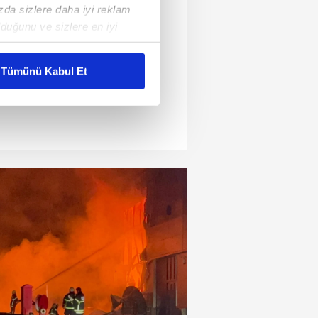
ızda sizlere daha iyi reklam
duğunu ve sizlere en iyi
liyetlerimizi karşılamak
Tümünü Kabul Et
ar gösterilmeyecektir."
çerezler kullanılmaktadır. Bu
u hizmetlerinin sunulması
i ve sizlere yönelik
nılacaktır.
kin detaylı bilgi için Ayarlar
ak ve sitemizde ilgili