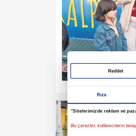
Durum ekiplere
sin çilingir yardımıyla
yaşındaki kız çocuğu
edeni bulundu. İşte kan
etayları...
Reddet
1
2
3
4
Rıza
"Sitelerimizde reklam ve paza
Bu çerezler, kullanıcıların tara