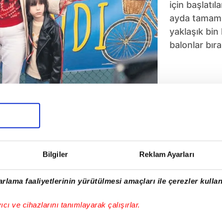
için başlatı
ayda tamaml
yaklaşık bin
balonlar bırak
5
6
7
8
9
10
Bilgiler
Reklam Ayarları
rlama faaliyetlerinin yürütülmesi amaçları ile çerezler kullan
yıcı ve cihazlarını tanımlayarak çalışırlar.