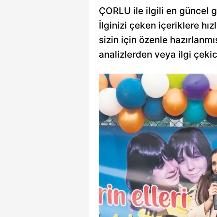
ÇORLU ile ilgili en güncel g
İlginizi çeken içeriklere hız
sizin için özenle hazırlanmı
analizlerden veya ilgi çeki
da korkunç
 ilçesinde eşinden
 sosyal medya üzerinden
ylaşımı yakınlarını