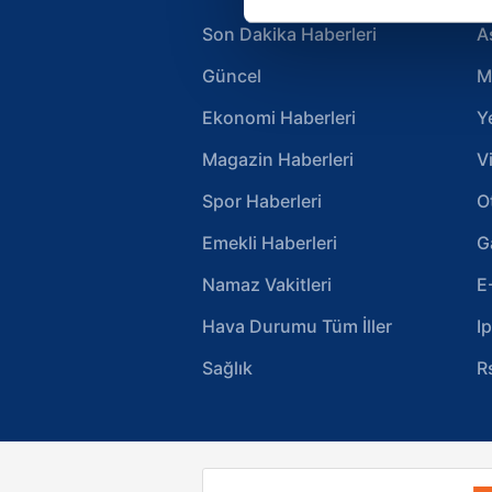
Her halükârda, kullanıcılar, bu 
Son Dakika Haberleri
A
Sizlere daha iyi bir hizmet sun
Güncel
M
çerezler vasıtasıyla çeşitli kiş
amacıyla kullanılmaktadır. Diğer
Ekonomi Haberleri
Y
reklam/pazarlama faaliyetlerinin
Magazin Haberleri
V
Çerezlere ilişkin tercihlerinizi 
Spor Haberleri
O
butonuna tıklayabilir,
Çerez Bi
Emekli Haberleri
G
6698 sayılı Kişisel Verilerin 
Namaz Vakitleri
E
mevzuata uygun olarak kullanılan
Hava Durumu Tüm İller
I
Sağlık
R