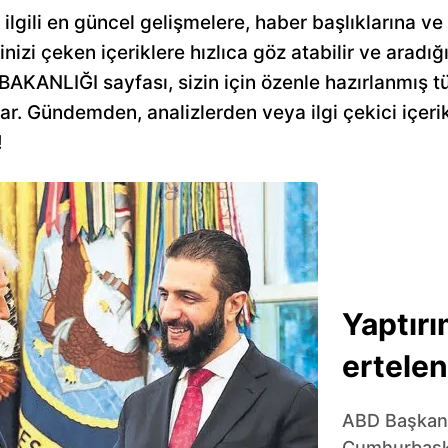
gili en güncel gelişmelere, haber başlıklarına ve d
inizi çeken içeriklere hızlıca göz atabilir ve aradığı
AKANLIĞI sayfası, sizin için özenle hazırlanmış tüm 
nar. Gündemden, analizlerden veya ilgi çekici içer
!
Yaptırı
ertelen
ABD Başkanı
Cumhurbaşk