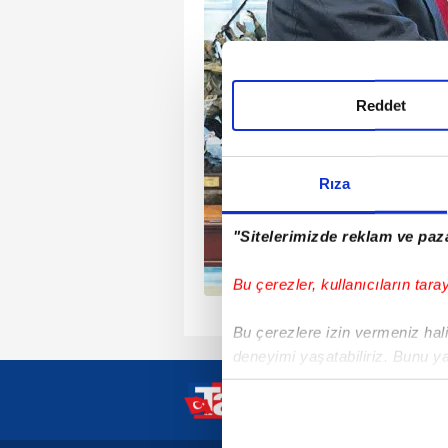
ızları göründü
Reddet
Rıza
"Sitelerimizde reklam ve paza
Bu çerezler, kullanıcıların tara
1
Bu çerezlere izin vermeniz halin
deneyimi yaşatabiliriz. Bunu y
içerikleri sunabilmek adına el
noktasında tek gelir kalemimiz 