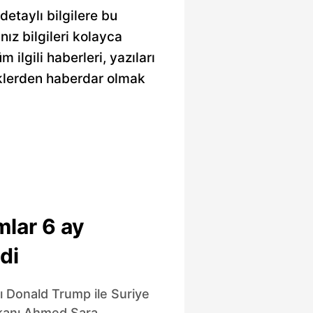
etaylı bilgilere bu
nız bilgileri kolayca
ilgili haberleri, yazıları
iklerden haberdar olmak
mlar 6 ay
di
 Donald Trump ile Suriye
anı Ahmed Şara,