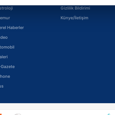
çerezlere izin vermedikleri takdirde, kullanıcılara hedefli reklaml
stroloji
Gizlilik Bildirimi
abilmek için İnternet Sitemizde kendimize ve üçüncü kişilere ait 
emur
Künye/İletişim
isel verileriniz işlenmekte olup gerekli olan çerezler bilgi toplum
 çerezler, sitemizin daha işlevsel kılınması ve kişiselleştirilmes
erel Haberler
 yapılması, amaçlarıyla sınırlı olarak açık rızanız dahilinde kulla
ideo
aşağıda yer alan panel vasıtasıyla belirleyebilirsiniz. Çerezlere iliş
tomobil
lgilendirme Metnimizi
ziyaret edebilirsiniz.
aleri
Korunması Kanunu uyarınca hazırlanmış Aydınlatma Metnimizi okum
-Gazete
 çerezlerle ilgili bilgi almak için lütfen
tıklayınız
.
phone
ss