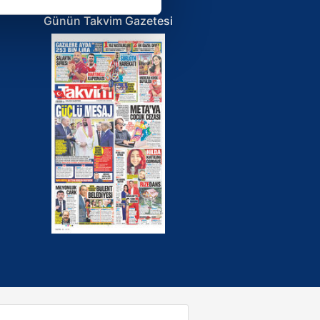
ar gösterilmeyecektir."
Günün Takvim Gazetesi
çerezler kullanılmaktadır. Bu
u hizmetlerinin sunulması
i ve sizlere yönelik
nılacaktır.
kin detaylı bilgi için Ayarlar
ak ve sitemizde ilgili