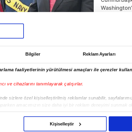
Washington’d
Saray’da ilk 
ağırlandığı 
Zirvenin ar
yaptırımların
işlemler har
Bilgiler
Reklam Ayarları
Trump Başka
Erdoğan büyü
rlama faaliyetlerinin yürütülmesi amaçları ile çerezler kullan
olanları çok 
hale getirmel
yıcı ve cihazlarını tanımlayarak çalışırlar.
2
3
de sizlere özel kişiselleştirilmiş reklamlar sunabilir, sayfalarım
aparken amacımızın size daha iyi bir reklam deneyimi sunmak ol
imizden gelen çabayı gösterdiğimizi ve bu noktada, reklamların ma
olduğunu sizlere hatırlatmak isteriz.
Kişiselleştir