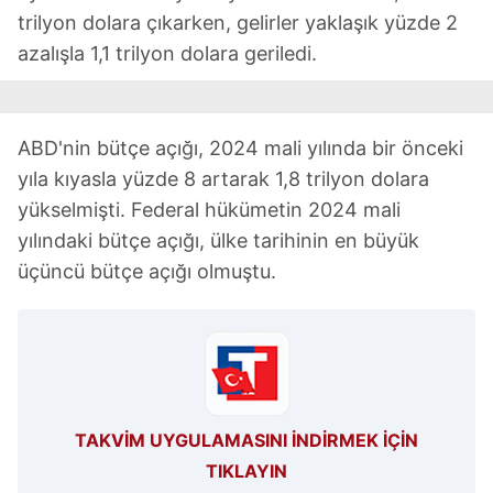
kullanılmaktadır. Bu çerezler vasıtasıyla çeşitli kişisel
trilyon dolara çıkarken, gelirler yaklaşık yüzde 2
verileriniz işlenmekte olup gerekli olan çerezler bilgi
azalışla 1,1 trilyon dolara geriledi.
toplumu hizmetlerinin sunulması amacıyla
kullanılmaktadır. Diğer çerezler, sitemizin daha işlevsel
kılınması ve kişiselleştirilmesi ve sizlere yönelik
reklam/pazarlama faaliyetlerinin yapılması, amaçlarıyla
ABD'nin bütçe açığı, 2024 mali yılında bir önceki
sınırlı olarak açık rızanız dahilinde kullanılacaktır.
yıla kıyasla yüzde 8 artarak 1,8 trilyon dolara
yükselmişti. Federal hükümetin 2024 mali
Çerezlere ilişkin tercihlerinizi aşağıda yer alan panel
yılındaki bütçe açığı, ülke tarihinin en büyük
vasıtasıyla belirleyebilirsiniz. Çerezlere ilişkin detaylı bilgi
üçüncü bütçe açığı olmuştu.
için Ayarlar butonuna tıklayabilir,
Çerez Bilgilendirme
Metnimizi
ziyaret edebilirsiniz.
6698 sayılı Kişisel Verilerin Korunması Kanunu uyarınca
hazırlanmış Aydınlatma Metnimizi okumak ve sitemizde
ilgili mevzuata uygun olarak kullanılan çerezlerle ilgili bilgi
almak için lütfen
tıklayınız
.
TAKVİM UYGULAMASINI İNDİRMEK İÇİN
TIKLAYIN