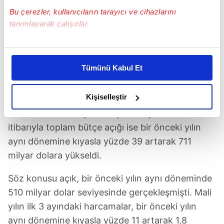
Bu çerezler, kullanıcıların tarayıcı ve cihazlarını
tanımlayarak çalışırlar.
ABD bütçesi Aralık 2024'te 87 milyar dolar açık verdi.
Bu çerezlere izin vermeniz halinde sizlere özel
(Takvim.com.tr foto arşiv)
kişiselleştirilmiş reklamlar sunabilir, sayfalarımızda sizlere
Tümünü Kabul Et
daha iyi reklam deneyimi yaşatabiliriz. Bunu yaparken
amacımızın size daha iyi bir reklam deneyimi sunmak
ÜÇ AYLIK BÜTÇE AÇIĞINDA YÜZDE 39'LUK
olduğunu ve sizlere en iyi içerikleri sunabilmek adına
Kişiselleştir
ARTIŞ
elimizden gelen çabayı gösterdiğimizi ve bu noktada,
Ülkede 2025 mali yılının üçüncü ayı olan aralık
reklamların maliyetlerimizi karşılamak noktasında tek gelir
itibarıyla toplam bütçe açığı ise bir önceki yılın
kalemimiz olduğunu sizlere hatırlatmak isteriz.
aynı dönemine kıyasla yüzde 39 artarak 711
milyar dolara yükseldi.
Her halükârda, kullanıcılar, bu çerezlere izin vermedikleri
takdirde, kullanıcılara hedefli reklamlar
Söz konusu açık, bir önceki yılın aynı döneminde
gösterilmeyecektir."
510 milyar dolar seviyesinde gerçekleşmişti. Mali
Sizlere daha iyi bir hizmet sunabilmek için İnternet
yılın ilk 3 ayındaki harcamalar, bir önceki yılın
Sitemizde kendimize ve üçüncü kişilere ait çerezler
aynı dönemine kıyasla yüzde 11 artarak 1,8