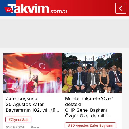
Zafer coşkusu
Millete hakarete 'Özel'
30 Ağustos Zafer
destek!
Bayramı’nın 102. yılı, tüm
CHP Genel Başkanı
yurtta coşkuyla
Özgür Özel de milli
#Ziynet Sali
kutlandı. Türkiye
iradeye ve Başkan
#30 Ağustos Zafer Bayramı
genelinde pek çok
Erdoğan'a eden Dilruba
01.09.2024
Pazar