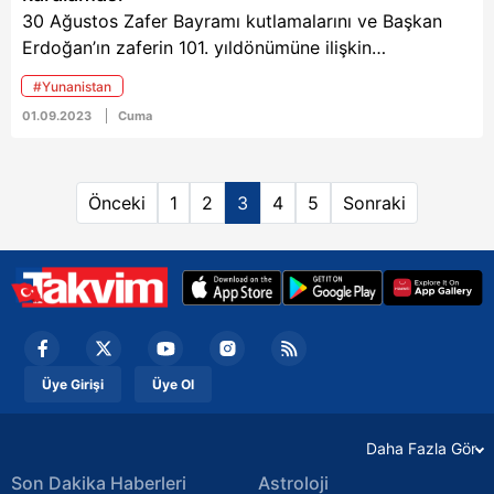
30 Ağustos Zafer Bayramı kutlamalarını ve Başkan
Erdoğan’ın zaferin 101. yıldönümüne ilişkin
konuşmasını sindiremeyen Yunanistan’dan ses
#Yunanistan
gelmeye devam ediyor. Yunan in.gr gazetesi Başkan
01.09.2023
Cuma
Erdoğan’ın savunma sanayi vurgusuna dikkat
çekerken Kathimerini ise Erdoğan’ın sözlerinin
Yunanistan’ı rahatsız ettiğini açıkla belirtti.
Önceki
1
2
3
4
5
Sonraki
Üye Girişi
Üye Ol
Daha Fazla Gör
Son Dakika Haberleri
Astroloji