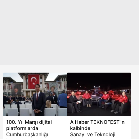
bilgileri merak ediyor.
Bayramı'nda ücretsiz
hizmet verecek.
100. Yıl Marşı dijital
A Haber TEKNOFEST'in
platformlarda
kalbinde
Cumhurbaşkanlığı
Sanayi ve Teknoloji