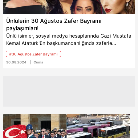
Ünlülerin 30 Ağustos Zafer Bayramı
paylaşımları!
Ünlü isimler, sosyal medya hesaplarında Gazi Mustafa
Kemal Atatürk'ün başkumandanlığında zaferle
sonuçlanan Büyük Taarruz'un 102'inci yıl dönümüne
#30 Ağustos Zafer Bayramı
özel paylaşımlarda bulundu. İşte Demet Akalın'dan
30.08.2024
Cuma
Hakan Ural'a, Müge Anlı'dan Sinan Özen'e ünlülerin
30 Ağustos Zafer Bayramı paylaşımları...