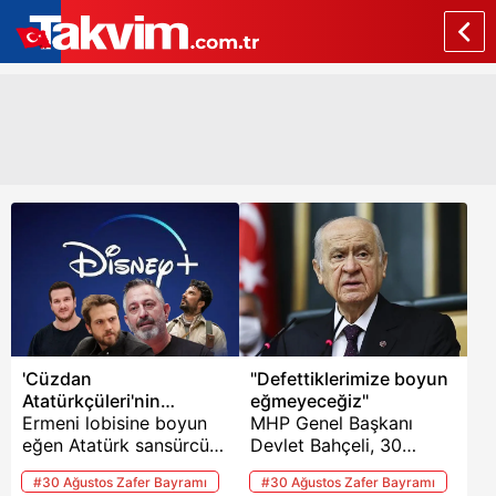
'Cüzdan
"Defettiklerimize boyun
Atatürkçüleri'nin
eğmeyeceğiz"
ikiyüzlülüğü
Ermeni lobisine boyun
MHP Genel Başkanı
eğen Atatürk sansürcüsü
Devlet Bahçeli, 30
Disney'e tek kelime laf
Ağustos Zafer Bayramı
#30 Ağustos Zafer Bayramı
#30 Ağustos Zafer Bayramı
etmeyen ünlüler, 30
dolayısıyla mesaj