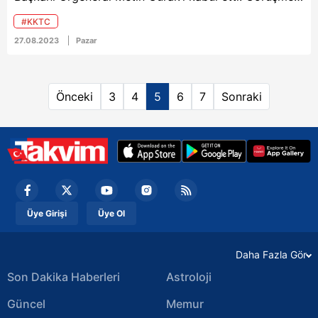
sonrası düşman ve rakip devletlere sert mesajlar
#KKTC
verildi. Cumhurbaşkanı Tatar, karşı tarafın amacının
27.08.2023
Pazar
Pile’deki Türk nüfusu azaltıp, karma köyü tamamen
Rum köyü yapmak olduğunu söyledi.
Önceki
3
4
5
6
7
Sonraki
Üye Girişi
Üye Ol
Daha Fazla Gör
Son Dakika Haberleri
Astroloji
Güncel
Memur