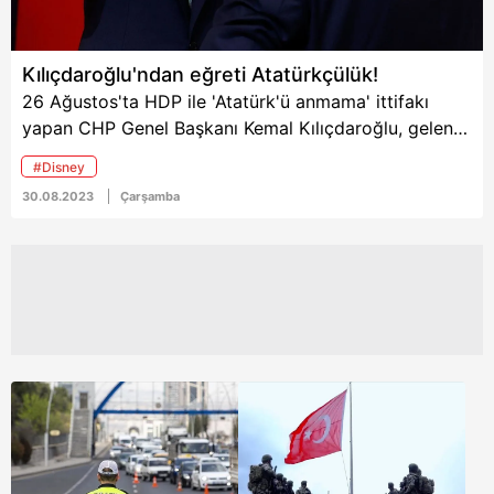
İşte ünlülerin 30
Ağustos Zafer Bayramı
paylaşımları...
Kılıçdaroğlu'ndan eğreti Atatürkçülük!
26 Ağustos'ta HDP ile 'Atatürk'ü anmama' ittifakı
yapan CHP Genel Başkanı Kemal Kılıçdaroğlu, gelen
tepkiler üzerine 30 Ağustos'ta Atatürk'ü hatırladı!
#Disney
Gazi Mustafa Kemal Atatürk'ün kurduğu partinin
30.08.2023
Çarşamba
koltuğunda oturup zoraki bir şekilde Atatürk'ü anan
Kılıçdaroğlu'nun eğreti tutumu büyük tepkiyle
karşılandı. Öte yandan Bay Bay Kemal, 30 Ağustos
için kaleme aldığı yazıda sallantıya düşen koltuğunu
kurtarma gayesiyle "Mücadelemi sürdüreceğim"
mesajı verdi. Kılıçdaroğlu koltuk odaklı mesajını
Atatürk'ün “Umutsuz durumlar yoktur, umutsuz
insanlar vardır; ben hiçbir zaman umudumu
yitirmedim” sözüyle sağlam zemine oturtmak istedi.