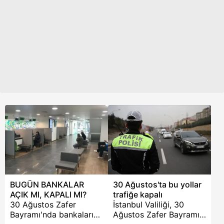
Bayramı'nda borsanın
yer aldı.
da açık olup olmadığı
merak edilenler arasında
yer alıyor. İnternet
arama motorlarında ''30
Ağustos 2023 Zafer
Bayramı'nda BİST'te
işlem yapılacak mı?''
sorusu sıkça
araştırılmaya başlandı.
İşte detaylar...
BUGÜN BANKALAR
30 Ağustos'ta bu yollar
AÇIK MI, KAPALI MI?
trafiğe kapalı
30 Ağustos Zafer
İstanbul Valiliği, 30
Bayramı'nda bankaların
Ağustos Zafer Bayramı