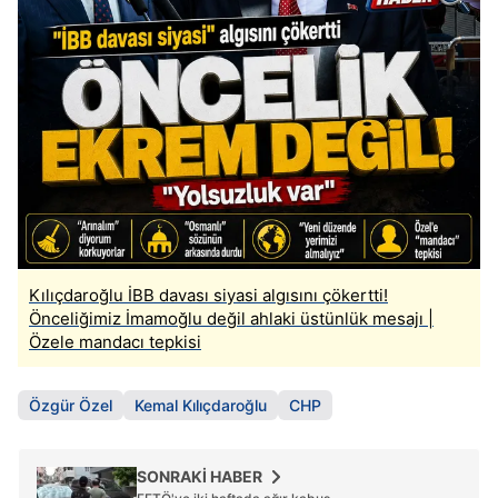
Kılıçdaroğlu İBB davası siyasi algısını çökertti!
Önceliğimiz İmamoğlu değil ahlaki üstünlük mesajı |
Özele mandacı tepkisi
Özgür Özel
Kemal Kılıçdaroğlu
CHP
SONRAKİ HABER