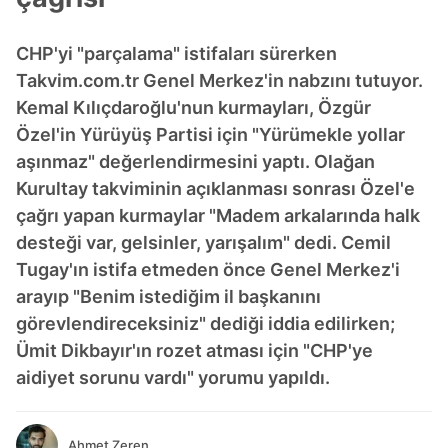
CHP'yi "parçalama" istifaları sürerken
Takvim.com.tr Genel Merkez'in nabzını tutuyor.
Kemal Kılıçdaroğlu'nun kurmayları, Özgür
Özel'in Yürüyüş Partisi için "Yürümekle yollar
aşınmaz" değerlendirmesini yaptı. Olağan
Kurultay takviminin açıklanması sonrası Özel'e
çağrı yapan kurmaylar "Madem arkalarında halk
desteği var, gelsinler, yarışalım" dedi. Cemil
Tugay'ın istifa etmeden önce Genel Merkez'i
arayıp "Benim istediğim il başkanını
görevlendireceksiniz" dediği iddia edilirken;
Ümit Dikbayır'ın rozet atması için "CHP'ye
aidiyet sorunu vardı" yorumu yapıldı.
Ahmet Zeren