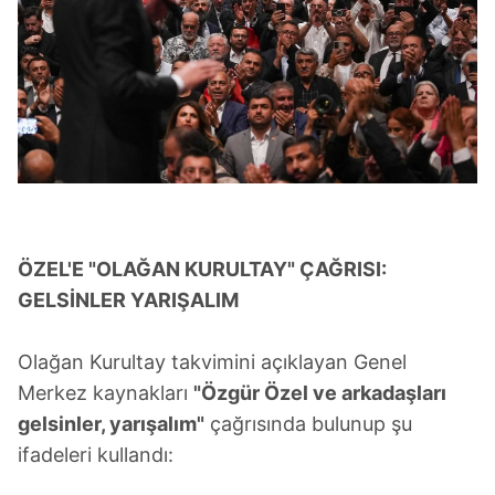
almak için lütfen
tıklayınız
.
ÖZEL'E "OLAĞAN KURULTAY" ÇAĞRISI:
GELSİNLER YARIŞALIM
Olağan Kurultay takvimini açıklayan Genel
Merkez kaynakları
"Özgür Özel ve arkadaşları
gelsinler, yarışalım"
çağrısında bulunup şu
ifadeleri kullandı: