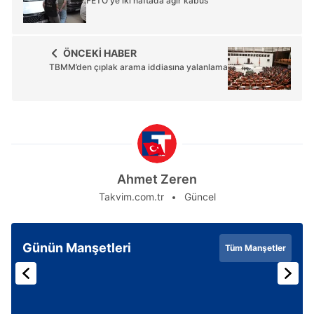
FETÖ'ye iki haftada ağır kabus
ÖNCEKİ HABER
TBMM’den çıplak arama iddiasına yalanlama
Ahmet Zeren
Takvim.com.tr
Güncel
Günün Manşetleri
Tüm Manşetler