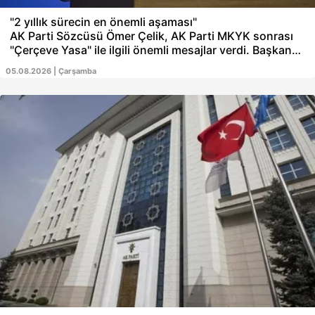
"2 yıllık sürecin en önemli aşaması"
AK Parti Sözcüsü Ömer Çelik, AK Parti MKYK sonrası
"Çerçeve Yasa" ile ilgili önemli mesajlar verdi. Başkan
Erdoğan'ın sürecin başarıya ulaşması için AK kadrolara
05.08.2026 | Çarşamba
talimat verdiğini belirten Çelik, "2 yıllık sürecin en
önemli aşamasındayız." dedi. Kanun teklifi için
"Güvence veriyor" değerlendirmesi yapan AK Partili
Çelik, "Süreç Türkiye'nin geleceğine atılan bir imza"
şeklinde konuştu.