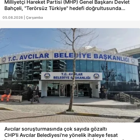
Milliyetçi Hareket Partisi (MHP) Genel Başkanı Devlet
Bahçeli, "Terörsüz Türkiye" hedefi doğrultusunda
yürütülen süreç ve "Çerçeve Yasa Kanun Teklifi"ne
05.08.2026 | Çarşamba
ilişkin kritik bir değerlendirmede bulundu. Atılan
adımların bin yıllık kardeşliği tescillediğini vurgulayan
Bahçeli, "Bu proje bir devlet projesidir, herkes
kazanmıştır." dedi. Bahçeli, sürece sağladığı
katkılardan dolayı Başkan Recep Tayyip Erdoğan ve
TBMM Başkanı Numan Kurtulmuş'a teşekkür etti.
Avcılar soruşturmasında çok sayıda gözaltı
CHP'li Avcılar Belediyesi'ne yönelik ihaleye fesat