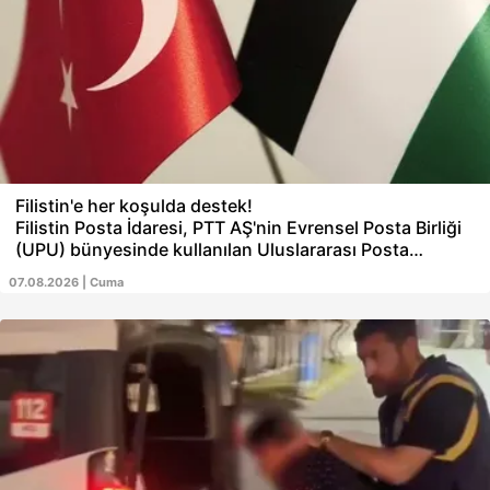
Filistin'e her koşulda destek!
Filistin Posta İdaresi, PTT AŞ'nin Evrensel Posta Birliği
(UPU) bünyesinde kullanılan Uluslararası Posta
Sistemi'nin (IPS) yıllık kullanımına ilişkin mali
07.08.2026 | Cuma
yükümlülüğüne katkı sağlayarak Filistin'in uluslararası
posta hizmetlerinin kesintisiz sürdürülmesine
sağladığı destek için PTT AŞ'ye teşekkür mektubu
gönderdi. Ulaştırma ve Altyapı Bakanı Abdulkadir
Uraloğlu, söz konusu desteğin Türkiye'nin Filistin
halkıyla dayanışmasının somut bir yansıması olduğunu
söyledi.