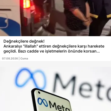
Değnekçilere değnek!
Ankaralıyı "illallah" ettiren değnekçilere karşı harekete
geçildi. Bazı cadde ve işletmelerin önünde korsan
otoparkçılık ve değnekçilik yaptığı belirlenen kişilere
07.08.2026 | Cuma
yönelik "Güven Sokağı Operasyonu" düzenlendi. 10
değnekçi gözaltına alındı. Şüphelilere çıkarıldıkları
hakimlikçe "ev hapsi" verildi.