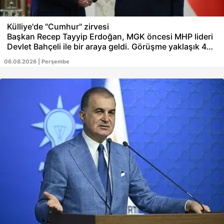
Külliye'de "Cumhur" zirvesi
Başkan Recep Tayyip Erdoğan, MGK öncesi MHP lideri
Devlet Bahçeli ile bir araya geldi. Görüşme yaklaşık 45
dakika sürdü. Külliye'deki "Cumhur" zirvesinin ana
06.08.2026 | Perşembe
gündem maddesi ise Türkiye Büyük Millet Meclisine
sunulan "Çerçeve Yasa" teklifi oldu. Terörsüz
Türkiye'nin bir devlet projesi olduğunu belirten Bahçeli,
önceki gün, "Bin yıllık kardeşliğimiz bir kez daha
tescillenmiştir. Küresel projelerin bozulmasının ilk
adımı da atılmıştır." değerlendirmesinde bulunmuştu.