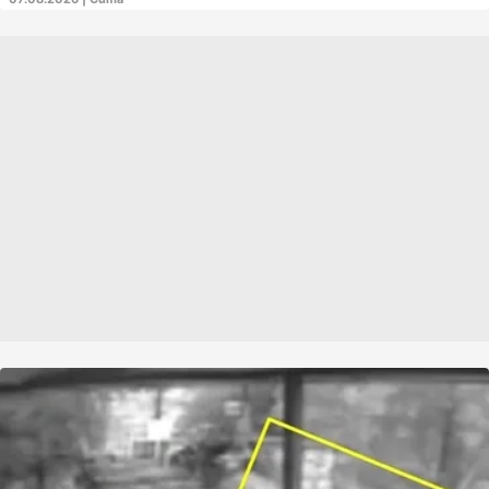
davası sonuçlanıncaya kadar derneğin tüm faaliyetleri
tedbiren durduruldu.