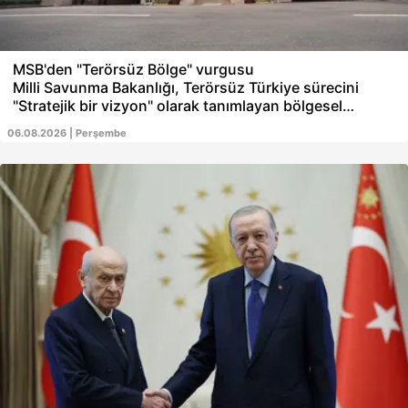
MSB'den "Terörsüz Bölge" vurgusu
Milli Savunma Bakanlığı, Terörsüz Türkiye sürecini
"Stratejik bir vizyon" olarak tanımlayan bölgesel
güvenliğe etki edeceğini vurguladı. Terörle mücadele
06.08.2026 | Perşembe
büyük başarıya imza atıldığını belirten Bakanlık, "Bu
tarihi başarıdaki en büyük pay, şehitlerimize,
gazilerimize ve ailelerine aittir" değerlendirmesini yaptı.
TSK'nın elde edilen başarının kalıcı barışla
taçlandırılması için üzerine düşen tüm sorumlulukları
kararlılıkla yerine getireceği vurgulandı.