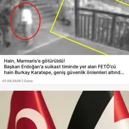
Hain, Marmaris'e götürüldü!
Başkan Erdoğan'a suikast timinde yer alan FETÖ'cü
hain Burkay Karatepe, geniş güvenlik önlemleri altında
Marmaris'e götürüldü. Muğla Cumhuriyet Başsavcılığı
07.08.2026 | Cuma
koordinesinde yürütülen soruşturmada, Karatepe'nin
Marmaris'teki ormanlık alana gömdüğünü itiraf ettiği
uzun namlulu silahlar ve mühimmatın bulunması için
savcı nezaretinde yer gösterme işlemi başlatıldı.
Bölgede komando ve özel harekat timlerinin katılımıyla
geniş çaplı arama gerçekleştirildi.