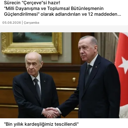
Sürecin "Çerçeve"si hazır!
"Milli Dayanışma ve Toplumsal Bütünleşmenin
Güçlendirilmesi" olarak adlandırılan ve 12 maddeden
oluşan Çerçeve Yasa Kanun Teklifi Meclis'e sunuldu.
05.08.2026 | Çarşamba
PKK ve KCK'yı kapsayan ilgili kanun teklifi partilere
iletildi. AK Parti Grup Başkanı Abdullah Güler, teklifi
360'a yakın vekilin imzaladığını duyurdu. Yasadan
faydalanmak isteyenler 6 ay içinde başvuracak.
Örgütün silah bırakmasının tespit ve teyidi Milli
Güvenlik Kurulunda olacak. Öte yandan AK Parti kapalı
grup toplantısı düzenleyip vekilleri bilgilendirdi. DEM
Parti, yasa teklifine imzayı attı.
"Bin yıllık kardeşliğimiz tescillendi"