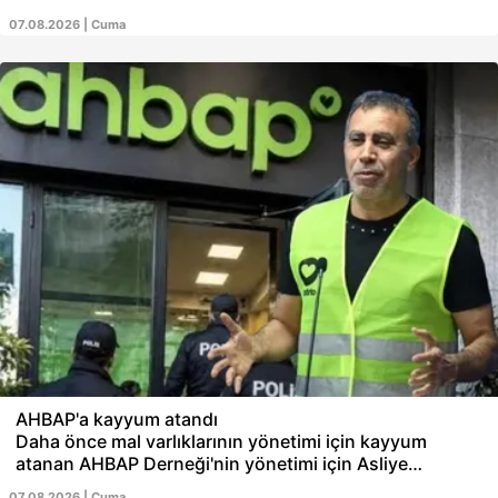
Mekke Anlaşması için Suudi Arabistan'a gitti.
07.08.2026 | Cuma
Cidde'den Mekke'ye geçen Erdoğan, Prens Selman ve
Pakistan Başbakanı Şahbaz Şerif ile görüşecek. Öte
yandan Orta Doğu’nun güvenlik mimarisini değiştiren
tarihi bir adım olan Mekke Anlaşması, İsrail'i panikletti.
Takvim.com.tr tarihi mutabakattan tarihi detayları
anbean aktarıyor.
AHBAP'a kayyum atandı
Daha önce mal varlıklarının yönetimi için kayyum
atanan AHBAP Derneği'nin yönetimi için Asliye
Mahkemesi tarafından görevlendirme yapıldı. Fesih
07.08.2026 | Cuma