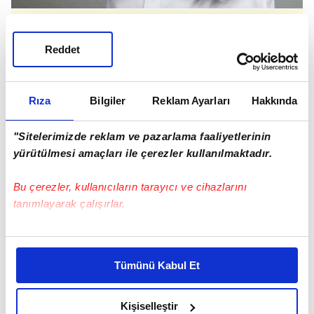
Eski Bitlis İl Başkanı Veysi Uyanık
Reddet
"ÖZEL KALEMİNE KADAR DİZAYN ETTİLER"
Takvim'den Murathan Yıldırım'ın haberine göre,
Rıza
Bilgiler
Reklam Ayarları
Hakkında
partide yeni dönemin bir diğer öncü ismi olan
Veysi Uyanık da çarpıcı ifadeler kullanarak,
"Sitelerimizde reklam ve pazarlama faaliyetlerinin
"Elbette bu konularda isim isim birilerini işaret
yürütülmesi amaçları ile çerezler kullanılmaktadır.
etmek doğru olmaz. Ancak benim aldığım
Bu çerezler, kullanıcıların tarayıcı ve cihazlarını
izlenime göre Kemal Bey 'FETÖ ajanları' diyerek
tanımlayarak çalışırlar.
Zoom çetesini kastetti. Zoom çetesinin
içerisine iyi bakmak lazım. Sorunun cevabı
Bu çerezlere izin vermeniz halinde sizlere özel
oradadır. Ben CHP'de 2015'ten bu yana içerideki
kişiselleştirilmiş reklamlar sunabilir, sayfalarımızda sizlere
Tümünü Kabul Et
bu yapıyla mücadele ediyorum. Kemal Bey'le
daha iyi reklam deneyimi yaşatabiliriz. Bunu yaparken
amacımızın size daha iyi bir reklam deneyimi sunmak
gerçek CHP'lilerin irtibatını kesen, özel
olduğunu ve sizlere en iyi içerikleri sunabilmek adına
Kişiselleştir
kalemine kadar ele geçiren, danışmanlarına