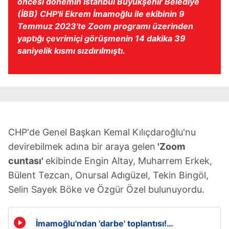
öncesi dönemin İstanbul Büyükşehir Belediye
(İBB) CHP'li Ekrem İmamoğlu ile ekibinin 9
Temmuz 2023'te Zoom programı üzerinden
yaptığı çevrimiçi görüşmenin 14 dakika 39
saniyelik kısmı sızdırılmıştı.
CHP'de Genel Başkan Kemal Kılıçdaroğlu'nu
devirebilmek adına bir araya gelen
'Zoom
cuntası'
ekibinde Engin Altay, Muharrem Erkek,
Bülent Tezcan, Onursal Adıgüzel, Tekin Bingöl,
Selin Sayek Böke ve Özgür Özel bulunuyordu.
İmamoğlu'ndan 'darbe' toplantısı!