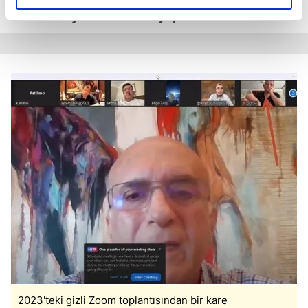
elimizden gelen çabayı gösterdiğimizi ve bu noktada,
kadar dizayn eden de bu yapıdır"
dedi.
reklamların maliyetlerimizi karşılamak noktasında tek gelir
kalemimiz olduğunu sizlere hatırlatmak isteriz.
Her halükârda, kullanıcılar, bu çerezlere izin vermedikleri
takdirde, kullanıcılara hedefli reklamlar
gösterilmeyecektir."
Sizlere daha iyi bir hizmet sunabilmek için İnternet
Sitemizde kendimize ve üçüncü kişilere ait çerezler
kullanılmaktadır. Bu çerezler vasıtasıyla çeşitli kişisel
verileriniz işlenmekte olup gerekli olan çerezler bilgi
toplumu hizmetlerinin sunulması amacıyla
kullanılmaktadır. Diğer çerezler, sitemizin daha işlevsel
kılınması ve kişiselleştirilmesi ve sizlere yönelik
reklam/pazarlama faaliyetlerinin yapılması, amaçlarıyla
sınırlı olarak açık rızanız dahilinde kullanılacaktır.
2023'teki gizli Zoom toplantısından bir kare
Çerezlere ilişkin tercihlerinizi aşağıda yer alan panel