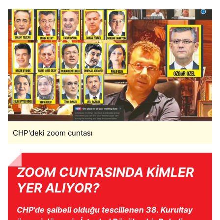
CHP'deki zoom cuntası
ZOOM CUNTASINDA KİMLER
YER ALIYOR?
CHP'de şaibeli olduğu tescillenen 38. Kurultay