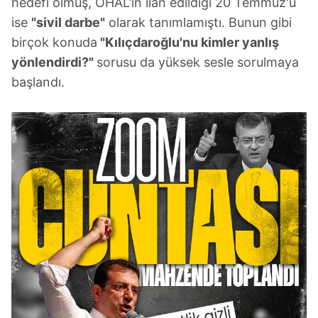
hedefi olmuş, OHAL'in ilan edildiği 20 Temmuz'u
ise
"sivil darbe"
olarak tanımlamıştı. Bunun gibi
birçok konuda
"Kılıçdaroğlu'nu kimler yanlış
yönlendirdi?"
sorusu da yüksek sesle sorulmaya
başlandı.