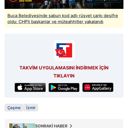
Buca Belediyesinde sabun kod adlı rüşvet çarkı deşifre
oldu: CHPli başkanlar ve müteahhitler yakalandı
TAKVİM UYGULAMASINI İNDİRMEK İÇİN
TIKLAYIN
Çeşme
İzmir
SONRAKİ HABER