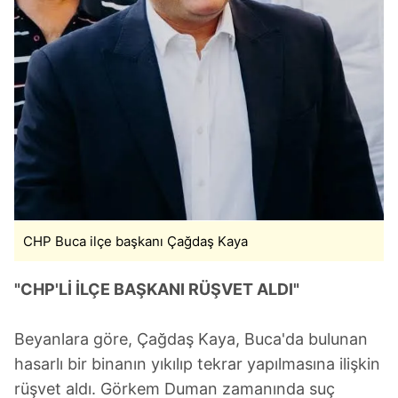
Çerezlere ilişkin tercihlerinizi aşağıda yer alan panel
vasıtasıyla belirleyebilirsiniz. Çerezlere ilişkin detaylı bilgi
için Ayarlar butonuna tıklayabilir,
Çerez Bilgilendirme
Metnimizi
ziyaret edebilirsiniz.
6698 sayılı Kişisel Verilerin Korunması Kanunu uyarınca
hazırlanmış Aydınlatma Metnimizi okumak ve sitemizde
ilgili mevzuata uygun olarak kullanılan çerezlerle ilgili bilgi
almak için lütfen
tıklayınız
.
CHP Buca ilçe başkanı Çağdaş Kaya
"CHP'Lİ İLÇE BAŞKANI RÜŞVET ALDI"
Beyanlara göre, Çağdaş Kaya, Buca'da bulunan
hasarlı bir binanın yıkılıp tekrar yapılmasına ilişkin
rüşvet aldı. Görkem Duman zamanında suç