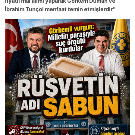
fiyatlı mal alımı yaparak Görkem Duman ve
İbrahim Tunçol menfaat temin etmişlerdir"