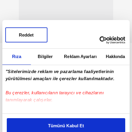
Reddet
Rıza
Bilgiler
Reklam Ayarları
Hakkında
"Sitelerimizde reklam ve pazarlama faaliyetlerinin
yürütülmesi amaçları ile çerezler kullanılmaktadır.
Bu çerezler, kullanıcıların tarayıcı ve cihazlarını
tanımlayarak çalışırlar.
Bu çerezlere izin vermeniz halinde sizlere özel
kişiselleştirilmiş reklamlar sunabilir, sayfalarımızda sizlere
Tümünü Kabul Et
daha iyi reklam deneyimi yaşatabiliriz. Bunu yaparken