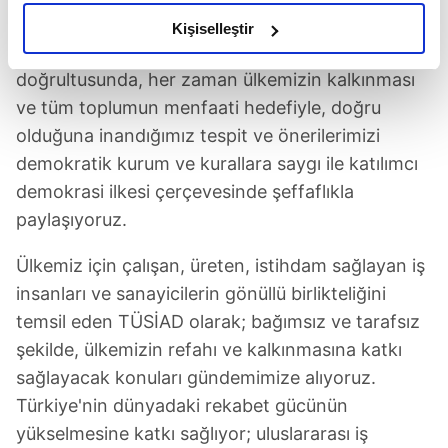
amacımızın size daha iyi bir reklam deneyimi sunmak
TÜSİAD'ın açıklaması şu şekilde:
olduğunu ve sizlere en iyi içerikleri sunabilmek adına
Kişiselleştir
"TÜSİAD olarak tüzüğümüzdeki amaçlar
elimizden gelen çabayı gösterdiğimizi ve bu noktada,
reklamların maliyetlerimizi karşılamak noktasında tek gelir
doğrultusunda, her zaman ülkemizin kalkınması
kalemimiz olduğunu sizlere hatırlatmak isteriz.
ve tüm toplumun menfaati hedefiyle, doğru
olduğuna inandığımız tespit ve önerilerimizi
Her halükârda, kullanıcılar, bu çerezlere izin vermedikleri
demokratik kurum ve kurallara saygı ile katılımcı
takdirde, kullanıcılara hedefli reklamlar
demokrasi ilkesi çerçevesinde şeffaflıkla
gösterilmeyecektir."
paylaşıyoruz.
Sizlere daha iyi bir hizmet sunabilmek için İnternet
Ülkemiz için çalışan, üreten, istihdam sağlayan iş
Sitemizde kendimize ve üçüncü kişilere ait çerezler
kullanılmaktadır. Bu çerezler vasıtasıyla çeşitli kişisel
insanları ve sanayicilerin gönüllü birlikteliğini
verileriniz işlenmekte olup gerekli olan çerezler bilgi
temsil eden TÜSİAD olarak; bağımsız ve tarafsız
toplumu hizmetlerinin sunulması amacıyla
şekilde, ülkemizin refahı ve kalkınmasına katkı
kullanılmaktadır. Diğer çerezler, sitemizin daha işlevsel
sağlayacak konuları gündemimize alıyoruz.
kılınması ve kişiselleştirilmesi ve sizlere yönelik
Türkiye'nin dünyadaki rekabet gücünün
reklam/pazarlama faaliyetlerinin yapılması, amaçlarıyla
yükselmesine katkı sağlıyor; uluslararası iş
sınırlı olarak açık rızanız dahilinde kullanılacaktır.