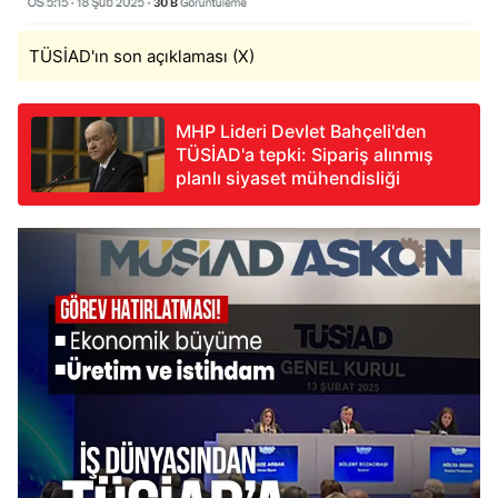
TÜSİAD'ın son açıklaması (X)
MHP Lideri Devlet Bahçeli'den
TÜSİAD'a tepki: Sipariş alınmış
planlı siyaset mühendisliği