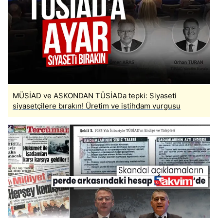
MÜSİAD ve ASKONDAN TÜSİADa tepki: Siyaseti
siyasetçilere bırakın! Üretim ve istihdam vurgusu