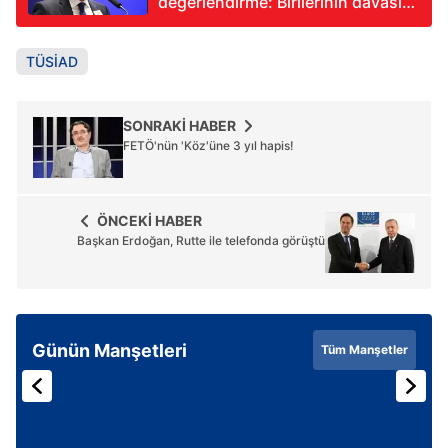
değerlendirme: Birilerinin davasını
güden söylem tarzı bunlar
TÜSİAD
SONRAKİ HABER
FETÖ'nün 'Köz'üne 3 yıl hapis!
ÖNCEKİ HABER
Başkan Erdoğan, Rutte ile telefonda görüştü
Günün Manşetleri
Tüm Manşetler