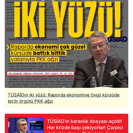
TÜSAİDın iki yüzü: Raporda ekonomiye övgü kürsüde
terör örgütü PKK ağzı
TÜSİAD'ın karanlık dosyası açıldı!
Her krizde başı çekiyorlar! Çarpıcı