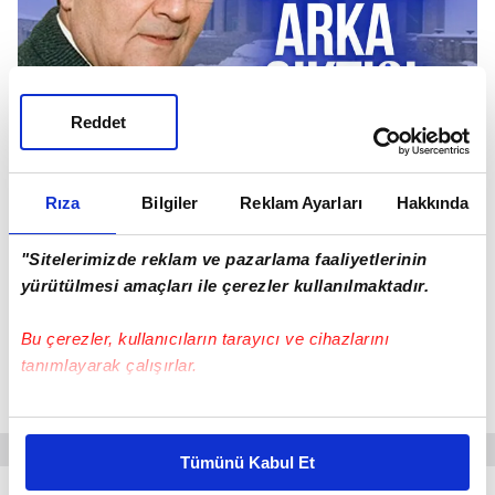
Reddet
Rıza
Bilgiler
Reklam Ayarları
Hakkında
"Sitelerimizde reklam ve pazarlama faaliyetlerinin
yürütülmesi amaçları ile çerezler kullanılmaktadır.
Bu çerezler, kullanıcıların tarayıcı ve cihazlarını
Deniz Baykala kaset kumpasında FETÖ-TÜSİAD iş birliği
mi? CHPnin arka çıktığı yapı bu... Aslı Baykal Babamdan
tanımlayarak çalışırlar.
dinledim diyerek anlattı
Bu çerezlere izin vermeniz halinde sizlere özel
kişiselleştirilmiş reklamlar sunabilir, sayfalarımızda sizlere
Tümünü Kabul Et
daha iyi reklam deneyimi yaşatabiliriz. Bunu yaparken