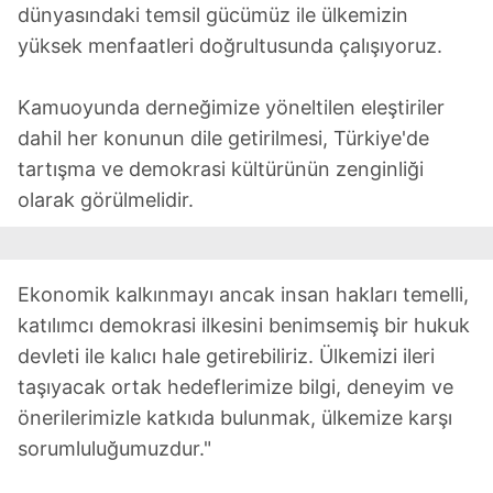
dünyasındaki temsil gücümüz ile ülkemizin
Çerezlere ilişkin tercihlerinizi aşağıda yer alan panel
yüksek menfaatleri doğrultusunda çalışıyoruz.
vasıtasıyla belirleyebilirsiniz. Çerezlere ilişkin detaylı bilgi
için Ayarlar butonuna tıklayabilir,
Çerez Bilgilendirme
Kamuoyunda derneğimize yöneltilen eleştiriler
Metnimizi
ziyaret edebilirsiniz.
dahil her konunun dile getirilmesi, Türkiye'de
tartışma ve demokrasi kültürünün zenginliği
6698 sayılı Kişisel Verilerin Korunması Kanunu uyarınca
hazırlanmış Aydınlatma Metnimizi okumak ve sitemizde
olarak görülmelidir.
ilgili mevzuata uygun olarak kullanılan çerezlerle ilgili bilgi
almak için lütfen
tıklayınız
.
Ekonomik kalkınmayı ancak insan hakları temelli,
katılımcı demokrasi ilkesini benimsemiş bir hukuk
devleti ile kalıcı hale getirebiliriz. Ülkemizi ileri
taşıyacak ortak hedeflerimize bilgi, deneyim ve
önerilerimizle katkıda bulunmak, ülkemize karşı
sorumluluğumuzdur."