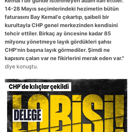
Kemal'i bir günde istenmeyen adam ilan ettiler.
toplumu hizmetlerinin sunulması amacıyla
kullanılmaktadır. Diğer çerezler, sitemizin daha işlevsel
14-28 Mayıs seçimlerindeki hezimetin bütün
kılınması ve kişiselleştirilmesi ve sizlere yönelik
faturasını Bay Kemal'e çıkartıp, şaibeli bir
reklam/pazarlama faaliyetlerinin yapılması, amaçlarıyla
kurultayla CHP genel merkezinden kendisini
sınırlı olarak açık rızanız dahilinde kullanılacaktır.
tehcir ettiler. Birkaç ay öncesine kadar 85
milyonu yönetmeye layık gördükleri şahsı
Çerezlere ilişkin tercihlerinizi aşağıda yer alan panel
CHP'nin başına layık görmediler. Şimdi ne
vasıtasıyla belirleyebilirsiniz. Çerezlere ilişkin detaylı bilgi
için Ayarlar butonuna tıklayabilir,
Çerez Bilgilendirme
kapısını çalan var ne fikirlerini merak eden var."
Metnimizi
ziyaret edebilirsiniz.
diye konuştu.
6698 sayılı Kişisel Verilerin Korunması Kanunu uyarınca
hazırlanmış Aydınlatma Metnimizi okumak ve sitemizde
ilgili mevzuata uygun olarak kullanılan çerezlerle ilgili bilgi
almak için lütfen
tıklayınız
.