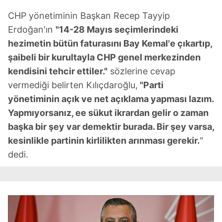
CHP yönetiminin Başkan Recep Tayyip
Erdoğan'ın
"14-28 Mayıs seçimlerindeki
hezimetin bütün faturasını Bay Kemal'e çıkartıp,
şaibeli bir kurultayla CHP genel merkezinden
kendisini tehcir ettiler."
sözlerine cevap
vermediği belirten Kılıçdaroğlu,
"Parti
yönetiminin açık ve net açıklama yapması lazım.
Yapmıyorsanız, ee sükut ikrardan gelir o zaman
başka bir şey var demektir burada. Bir şey varsa,
kesinlikle partinin kirlilikten arınması gerekir.
"
dedi.