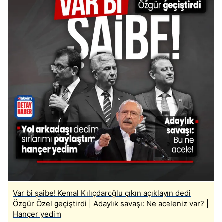
Var bi şaibe! Kemal Kılıçdaroğlu çıkın açıklayın dedi
Özgür Özel geçiştirdi | Adaylık savaşı: Ne aceleniz var? |
Hançer yedim