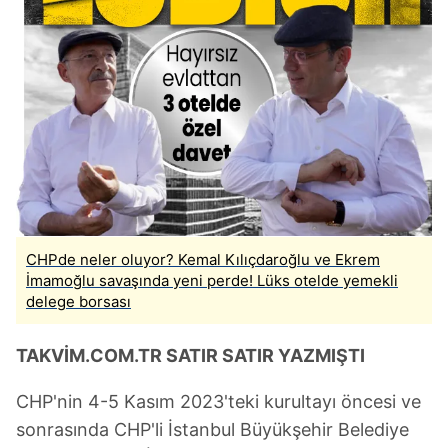
CHPde neler oluyor? Kemal Kılıçdaroğlu ve Ekrem
İmamoğlu savaşında yeni perde! Lüks otelde yemekli
delege borsası
TAKVİM.COM.TR SATIR SATIR YAZMIŞTI
CHP'nin 4-5 Kasım 2023'teki kurultayı öncesi ve
sonrasında CHP'li İstanbul Büyükşehir Belediye