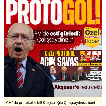
CHPde protokol krizi! Kılıçdaroğlu Çalışsaydınız, beni