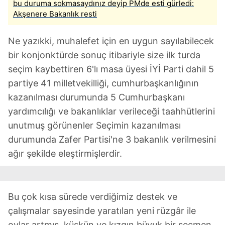
bu duruma sokmasaydınız deyip PMde esti gürledi:
Akşenere Bakanlık resti
Ne yazıkki, muhalefet için en uygun sayılabilecek
bir konjonktürde sonuç itibariyle size ilk turda
seçim kaybettiren 6'lı masa üyesi İYİ Parti dahil 5
partiye 41 milletvekilliği, cumhurbaşkanlığının
kazanılması durumunda 5 Cumhurbaşkanı
yardımcılığı ve bakanlıklar verileceği taahhütlerini
unutmuş görünenler Seçimin kazanılması
durumunda Zafer Partisi'ne 3 bakanlık verilmesini
ağır şekilde eleştirmişlerdir.
Bu çok kısa sürede verdiğimiz destek ve
çalışmalar sayesinde yaratılan yeni rüzgâr ile
oylar artmış, küskün ve kızgın büyuk bir seçmen