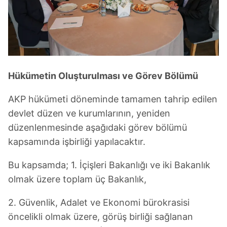
kullanılmaktadır. Bu çerezler vasıtasıyla çeşitli kişisel
verileriniz işlenmekte olup gerekli olan çerezler bilgi
toplumu hizmetlerinin sunulması amacıyla
kullanılmaktadır. Diğer çerezler, sitemizin daha işlevsel
kılınması ve kişiselleştirilmesi ve sizlere yönelik
reklam/pazarlama faaliyetlerinin yapılması, amaçlarıyla
sınırlı olarak açık rızanız dahilinde kullanılacaktır.
Hükümetin Oluşturulması ve Görev Bölümü
AKP hükümeti döneminde tamamen tahrip edilen
Çerezlere ilişkin tercihlerinizi aşağıda yer alan panel
vasıtasıyla belirleyebilirsiniz. Çerezlere ilişkin detaylı bilgi
devlet düzen ve kurumlarının, yeniden
için Ayarlar butonuna tıklayabilir,
Çerez Bilgilendirme
düzenlenmesinde aşağıdaki görev bölümü
Metnimizi
ziyaret edebilirsiniz.
kapsamında işbirliği yapılacaktır.
6698 sayılı Kişisel Verilerin Korunması Kanunu uyarınca
Bu kapsamda; 1. İçişleri Bakanlığı ve iki Bakanlık
hazırlanmış Aydınlatma Metnimizi okumak ve sitemizde
olmak üzere toplam üç Bakanlık,
ilgili mevzuata uygun olarak kullanılan çerezlerle ilgili bilgi
almak için lütfen
tıklayınız
.
2. Güvenlik, Adalet ve Ekonomi bürokrasisi
öncelikli olmak üzere, görüş birliği sağlanan