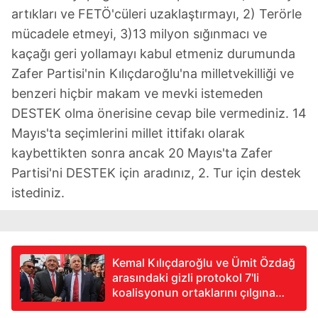
artıkları ve FETÖ'cüleri uzaklaştırmayı, 2) Terörle
mücadele etmeyi, 3)13 milyon sığınmacı ve
kaçağı geri yollamayı kabul etmeniz durumunda
Zafer Partisi'nin Kılıçdaroğlu'na milletvekilliği ve
benzeri hiçbir makam ve mevki istemeden
DESTEK olma önerisine cevap bile vermediniz. 14
Mayıs'ta seçimlerini millet ittifakı olarak
kaybettikten sonra ancak 20 Mayıs'ta Zafer
Partisi'ni DESTEK için aradınız, 2. Tur için destek
istediniz.
Kemal Kılıçdaroğlu ve Ümit Özdağ
arasındaki gizli protokol 7'li
koalisyonun ortaklarını çılgına
çevirdi! Turhan Çömez, Serkan