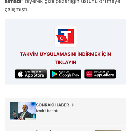
almadı"
diyerek gizli pazarlığın üstünü örtmeye
çalışmıştı.
TAKVİM UYGULAMASINI İNDİRMEK İÇİN
TIKLAYIN
SONRAKİ HABER
İzmir'i batırdı