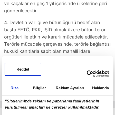
ve kaçaklar en geç 1 yıl içerisinde ülkelerine geri
gönderilecektir.
4. Devletin varlığı ve bütünlüğünü hedef alan
başta FETÖ, PKK, IŞİD olmak üzere bütün terör
örgütleri ile etkin ve kararlı mücadele edilecektir.
Terörle mücadele çerçevesinde, terörle bağlantısı
hukuki kanıtlarla sabit olan mahalli idare
yöneticileri yerine devlet görevlileri ataması
uygulamasına yargı kararı çerçevesinde devam
Reddet
edilecektir. Terörle müzakere değil, mücadele
edilecektir. Türkiye'nin milli ve üniter devlet
yapısını hedef alan hiçbir siyasi ve hukuki
Rıza
Bilgiler
Reklam Ayarları
Hakkında
düzenlemeye izin verilmeyecektir.
"Sitelerimizde reklam ve pazarlama faaliyetlerinin
yürütülmesi amaçları ile çerezler kullanılmaktadır.