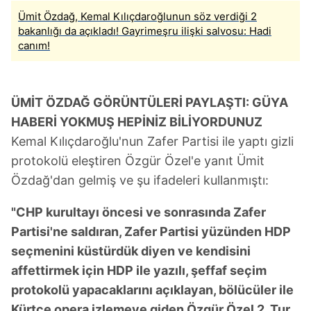
Ümit Özdağ, Kemal Kılıçdaroğlunun söz verdiği 2
bakanlığı da açıkladı! Gayrimeşru ilişki salvosu: Hadi
canım!
ÜMİT ÖZDAĞ GÖRÜNTÜLERİ PAYLAŞTI: GÜYA
HABERİ YOKMUŞ HEPİNİZ BİLİYORDUNUZ
Kemal Kılıçdaroğlu'nun Zafer Partisi ile yaptı gizli
protokolü eleştiren Özgür Özel'e yanıt Ümit
Özdağ'dan gelmiş ve şu ifadeleri kullanmıştı:
"CHP kurultayı öncesi ve sonrasında Zafer
Partisi'ne saldıran, Zafer Partisi yüzünden HDP
seçmenini küstürdük diyen ve kendisini
affettirmek için HDP ile yazılı, şeffaf seçim
protokolü yapacaklarını açıklayan, bölücüler ile
Kürtçe opera izlemeye giden Özgür Özel 2. Tur