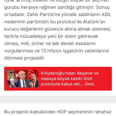
gurubu herşeye rağmen sandığa gitmiştir. Sonuç
ortadadır. Zafer Partisi'ne yönelik saldırıların ASIL
nedeninin partimizin bu protokol ile Atatürk'ün
kurucu değerlerini güvence altına almak istemesi,
terörle mücadeleye yeni bir atılım getirecek
olması, milli, üniter ve laik devlet esaslarını
vurgulanması ve 13 milyon işgalcinin vatanlarına
dönmesi projesidir.
Kılıçdaroğlu'ndan Akşener ve
masaya büyük kazık! Gizli
protokolü kabul etti... Ümit
Özdağ'a 'namus' ayarlı "ihanet
etme" çağrısı
Bu projenin kabulünden HDP seçmeninin rahatsız