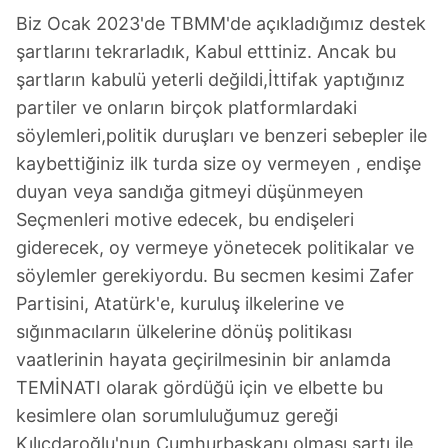
Özcan ve Bilge Yılmaz'dan zehir
Biz Ocak 2023'de TBMM'de açıkladığımız destek
zemberek sözler
şartlarını tekrarladık, Kabul etttiniz. Ancak bu
şartların kabulü yeterli değildi,İttifak yaptığınız
partiler ve onların birçok platformlardaki
söylemleri,politik duruşları ve benzeri sebepler ile
kaybettiğiniz ilk turda size oy vermeyen , endişe
duyan veya sandığa gitmeyi düşünmeyen
Seçmenleri motive edecek, bu endişeleri
giderecek, oy vermeye yönetecek politikalar ve
söylemler gerekiyordu. Bu secmen kesimi Zafer
Partisini, Atatürk'e, kuruluş ilkelerine ve
sığınmacıların ülkelerine dönüş politikası
vaatlerinin hayata geçirilmesinin bir anlamda
TEMİNATI olarak gördüğü için ve elbette bu
kesimlere olan sorumluluğumuz gereği
Kılıçdaroğlu'nun Cumhurbaşkanı olması şartı ile