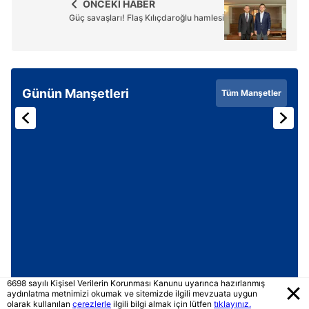
ÖNCEKİ HABER
Güç savaşları! Flaş Kılıçdaroğlu hamlesi
Günün Manşetleri
Tüm Manşetler
6698 sayılı Kişisel Verilerin Korunması Kanunu uyarınca hazırlanmış
aydınlatma metnimizi okumak ve sitemizde ilgili mevzuata uygun
olarak kullanılan
çerezlerle
ilgili bilgi almak için lütfen
tıklayınız.