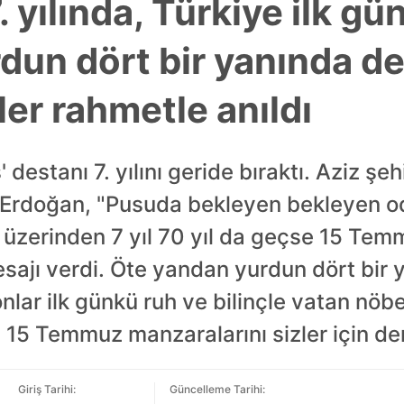
yılında, Türkiye ilk gü
dun dört bir yanında d
ler rahmetle anıldı
 destanı 7. yılını geride bıraktı. Aziz şeh
rdoğan, "Pusuda bekleyen bekleyen oda
l üzerinden 7 yıl 70 yıl da geçse 15 Te
sajı verdi. Öte yandan yurdun dört bi
onlar ilk günkü ruh ve bilinçle vatan nöb
15 Temmuz manzaralarını sizler için der
Giriş Tarihi:
Güncelleme Tarihi: