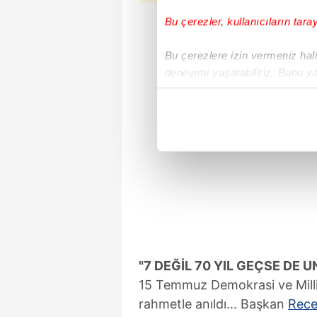
Bu çerezler, kullanıcıların tara
Bu çerezlere izin vermeniz halin
deneyimi yaşatabiliriz. Bunu y
içerikleri sunabilmek adına el
noktasında tek gelir kalemimiz 
Her halükârda, kullanıcılar, bu 
Sizlere daha iyi bir hizmet sun
çerezler vasıtasıyla çeşitli kiş
amacıyla kullanılmaktadır. Diğer
reklam/pazarlama faaliyetlerinin
Çerezlere ilişkin tercihlerinizi 
"7 DEĞİL 70 YIL GEÇSE DE
butonuna tıklayabilir,
Çerez Bi
15 Temmuz Demokrasi ve Milli 
rahmetle anıldı... Başkan
Rece
6698 sayılı Kişisel Verilerin 