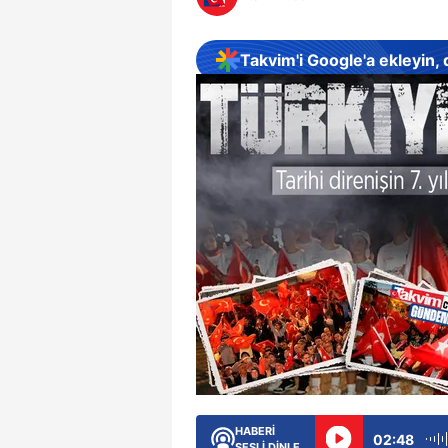
Takvim'i Google'a ekleyin,
HABERİ
02:48
SESLİ DİNLE