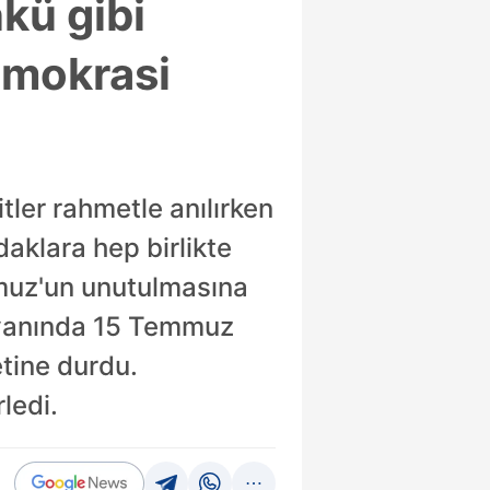
nkü gibi
emokrasi
itler rahmetle anılırken
klara hep birlikte
mmuz'un unutulmasına
r yanında 15 Temmuz
etine durdu.
ledi.