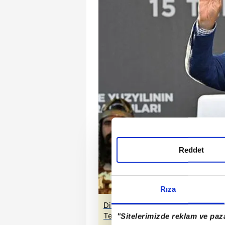
Reddet
Rıza
Diriliş destanı 7 yaşında! Başkan 
Temmuzu 7 değil 70 yıl geçse de 
"Sitelerimizde reklam ve paza