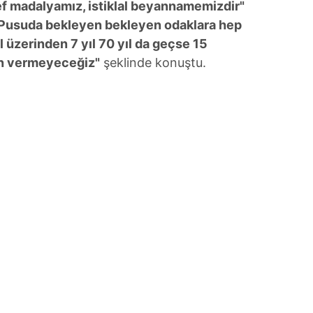
f madalyamız, istiklal beyannamemizdir"
 çerezlerle ilgili bilgi almak için lütfen
tıklayınız
.
Pusuda bekleyen bekleyen odaklara hep
l üzerinden 7 yıl 70 yıl da geçse 15
n vermeyeceğiz"
şeklinde konuştu.