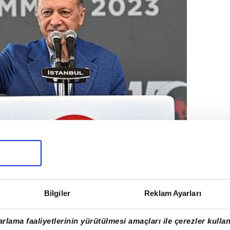
Bilgiler
Reklam Ayarları
Erdoğan Beylerbeyinde milli iradeyle kucaklaştı: 15
unutturmayacağız
rlama faaliyetlerinin yürütülmesi amaçları ile çerezler kullan