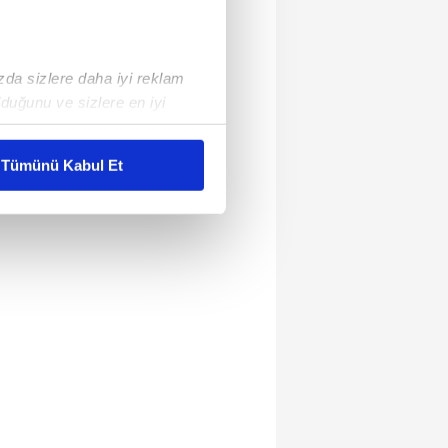
ızda sizlere daha iyi reklam
duğunu ve sizlere en iyi
liyetlerimizi karşılamak
Tümünü Kabul Et
ar gösterilmeyecektir."
çerezler kullanılmaktadır. Bu
u hizmetlerinin sunulması
i ve sizlere yönelik
nılacaktır.
kin detaylı bilgi için Ayarlar
ak ve sitemizde ilgili