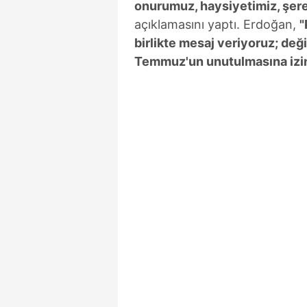
onurumuz, haysiyetimiz, şere
mevzuata uygun olarak kullanılan
açıklamasını yaptı. Erdoğan,
"
birlikte mesaj veriyoruz; deği
Temmuz'un unutulmasına izi