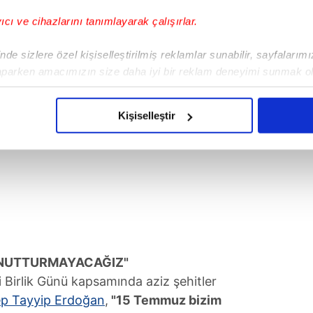
yıcı ve cihazlarını tanımlayarak çalışırlar.
de sizlere özel kişiselleştirilmiş reklamlar sunabilir, sayfalarım
aparken amacımızın size daha iyi bir reklam deneyimi sunmak ol
imizden gelen çabayı gösterdiğimizi ve bu noktada, reklamların ma
olduğunu sizlere hatırlatmak isteriz.
Kişiselleştir
çerezlere izin vermedikleri takdirde, kullanıcılara hedefli reklaml
abilmek için İnternet Sitemizde kendimize ve üçüncü kişilere ait 
isel verileriniz işlenmekte olup gerekli olan çerezler bilgi toplum
 çerezler, sitemizin daha işlevsel kılınması ve kişiselleştirilmes
 yapılması, amaçlarıyla sınırlı olarak açık rızanız dahilinde kulla
aşağıda yer alan panel vasıtasıyla belirleyebilirsiniz. Çerezlere iliş
 UNUTTURMAYACAĞIZ"
lgilendirme Metnimizi
ziyaret edebilirsiniz.
Birlik Günü kapsamında aziz şehitler
p Tayyip Erdoğan
,
"15 Temmuz bizim
Korunması Kanunu uyarınca hazırlanmış Aydınlatma Metnimizi okum