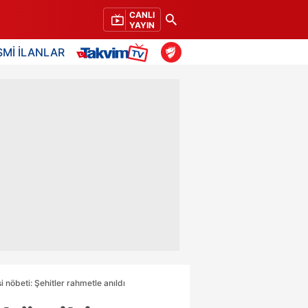
CANLI
YAYIN
SMİ İLANLAR
nöbeti: Şehitler rahmetle anıldı