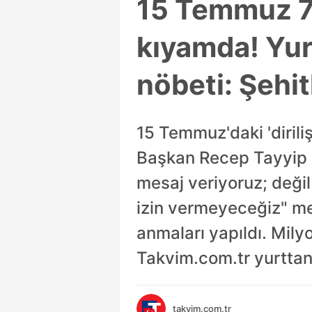
15 Temmuz 7. 
kıyamda! Yur
nöbeti: Şehit
15 Temmuz'daki 'diriliş'
Başkan Recep Tayyip E
mesaj veriyoruz; deği
izin vermeyeceğiz" me
anmaları yapıldı. Mily
Takvim.com.tr yurttan 
takvim.com.tr