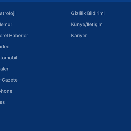
stroloji
Gizlilik Bildirimi
emur
Künye/İletişim
erel Haberler
Kariyer
ideo
tomobil
aleri
-Gazete
phone
ss