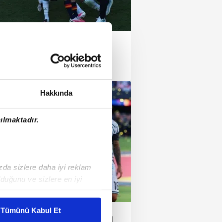
savaşı: Dünya Kupası finali
rbede!
Hakkında
ılmaktadır.
ızda sizlere daha iyi reklam
duğunu ve sizlere en iyi
liyetlerimizi karşılamak
Tümünü Kabul Et
ünya Kupası'nı kaybetti Lionel