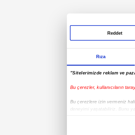
Reddet
Rıza
"Sitelerimizde reklam ve paza
Bu çerezler, kullanıcıların tara
Bu çerezlere izin vermeniz halin
deneyimi yaşatabiliriz. Bunu y
içerikleri sunabilmek adına el
noktasında tek gelir kalemimiz 