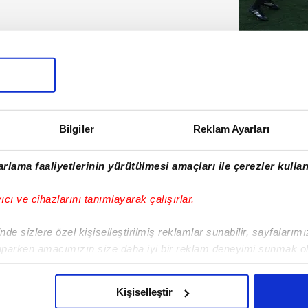
Yıldızlar 
sonrası a
Bilgiler
Reklam Ayarları
rlama faaliyetlerinin yürütülmesi amaçları ile çerezler kullan
yıcı ve cihazlarını tanımlayarak çalışırlar.
de sizlere özel kişiselleştirilmiş reklamlar sunabilir, sayfalarım
aparken amacımızın size daha iyi bir reklam deneyimi sunmak ol
imizden gelen çabayı gösterdiğimizi ve bu noktada, reklamların ma
olduğunu sizlere hatırlatmak isteriz.
Kişiselleştir
Arjantin D