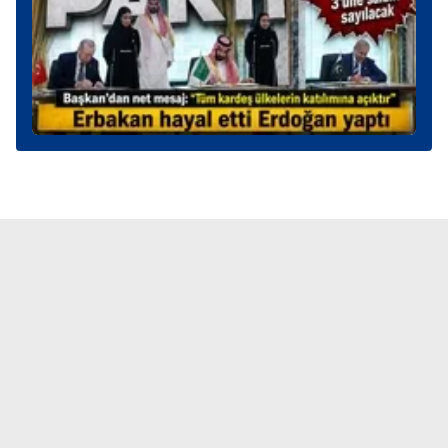
toplumu hizmetlerinin sunulması amacıyla
kullanılmaktadır. Diğer çerezler, sitemizin daha işlevsel
kılınması ve kişiselleştirilmesi ve sizlere yönelik
reklam/pazarlama faaliyetlerinin yapılması, amaçlarıyla
sınırlı olarak açık rızanız dahilinde kullanılacaktır.
Çerezlere ilişkin tercihlerinizi aşağıda yer alan panel
vasıtasıyla belirleyebilirsiniz. Çerezlere ilişkin detaylı bilgi
için Ayarlar butonuna tıklayabilir,
Çerez Bilgilendirme
Metnimizi
ziyaret edebilirsiniz.
6698 sayılı Kişisel Verilerin Korunması Kanunu uyarınca
hazırlanmış Aydınlatma Metnimizi okumak ve sitemizde
ilgili mevzuata uygun olarak kullanılan çerezlerle ilgili bilgi
almak için lütfen
tıklayınız
.