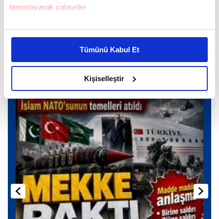
tanımlayarak çalışırlar.
TAKVİM UYGULAMASINI İNDİRMEK İÇİN
TIKLAYIN
Bu çerezlere izin vermeniz halinde sizlere özel
kişiselleştirilmiş reklamlar sunabilir, sayfalarımızda sizlere
Tümünü Kabul Et
daha iyi reklam deneyimi yaşatabiliriz. Bunu yaparken
amacımızın size daha iyi bir reklam deneyimi sunmak
olduğunu ve sizlere en iyi içerikleri sunabilmek adına
Kişiselleştir
Günün Manşetleri
Tüm Manşetler
elimizden gelen çabayı gösterdiğimizi ve bu noktada,
reklamların maliyetlerimizi karşılamak noktasında tek gelir
kalemimiz olduğunu sizlere hatırlatmak isteriz.
Her halükârda, kullanıcılar, bu çerezlere izin vermedikleri
takdirde, kullanıcılara hedefli reklamlar
gösterilmeyecektir."
Sizlere daha iyi bir hizmet sunabilmek için İnternet
Sitemizde kendimize ve üçüncü kişilere ait çerezler
kullanılmaktadır. Bu çerezler vasıtasıyla çeşitli kişisel
verileriniz işlenmekte olup gerekli olan çerezler bilgi