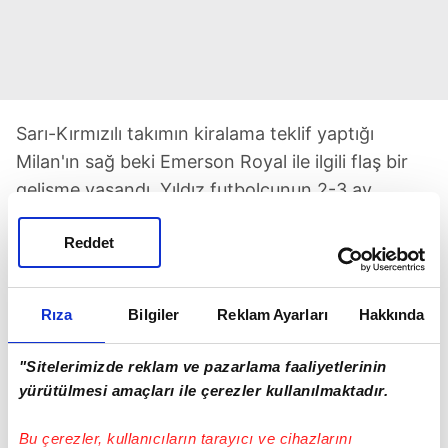
Sarı-Kırmızılı takımın kiralama teklif yaptığı
Milan'ın sağ beki Emerson Royal ile ilgili flaş bir
gelişme yaşandı. Yıldız futbolcunun 2-3 ay
oynamayacağı öne sürülüyor. Galatasaray'ın da
Reddet
bu gelişmeden sonra sağ bek transferi için
Emerson'dan vazgeçtiği ve listesindeki diğer
adaylara yöneleceği gelen bilgiler arasında.
Rıza
Bilgiler
Reklam Ayarları
Hakkında
"Sitelerimizde reklam ve pazarlama faaliyetlerinin
yürütülmesi amaçları ile çerezler kullanılmaktadır.
Bu çerezler, kullanıcıların tarayıcı ve cihazlarını