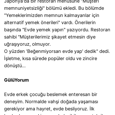
Japonya'da bir restoran menüsüne "Müşteri
vasıtasıyla belirleyebilirsiniz. Çerezlere ilişkin detaylı bilgi
memnuniyetsizliği" bölümü ekledi. Bu bölümde
için Ayarlar butonuna tıklayabilir,
Çerez Bilgilendirme
"Yemeklerimizden memnun kalmayanlar için
Metnimizi
ziyaret edebilirsiniz.
alternatif yemek önerileri" vardı. Önerilerin
başında "Evde yemek yapın" yazıyordu. Restoran
6698 sayılı Kişisel Verilerin Korunması Kanunu uyarınca
hazırlanmış Aydınlatma Metnimizi okumak ve sitemizde
sahibi "Müşterilerimiz şikayet etmesin diye
ilgili mevzuata uygun olarak kullanılan çerezlerle ilgili bilgi
uğraşıyoruz, olmuyor.
almak için lütfen
tıklayınız
.
O yüzden 'Beğenmiyorsan evde yap' dedik" dedi.
İşletme, kısa sürede popüler oldu ve zincire
dönüştü...
GülüYorum
Evde erkek çocuğu beslemek enteresan bir
deneyim. Normalde vahşi doğada yaşaması
gerekiyor ama hayret, evde besliyoruz. İlk