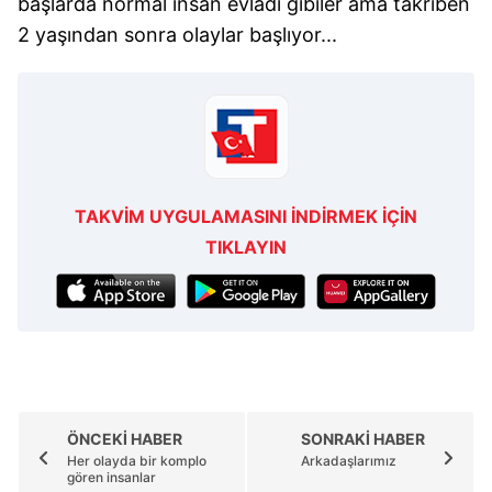
başlarda normal insan evladı gibiler ama takriben
2 yaşından sonra olaylar başlıyor...
TAKVİM UYGULAMASINI İNDİRMEK İÇİN
TIKLAYIN
ÖNCEKİ HABER
SONRAKİ HABER
Her olayda bir komplo
Arkadaşlarımız
gören insanlar