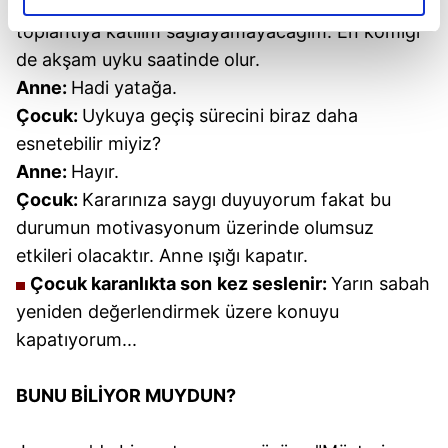
Karşı taraf:
Geliyor musun gelmiyor musun? Bu
elimizden gelen çabayı gösterdiğimizi ve bu noktada,
toplantıya katılım sağlayamayacağım. En komiği
reklamların maliyetlerimizi karşılamak noktasında tek gelir
de akşam uyku saatinde olur.
kalemimiz olduğunu sizlere hatırlatmak isteriz.
Anne:
Hadi yatağa.
Her halükârda, kullanıcılar, bu çerezlere izin vermedikleri
Çocuk:
Uykuya geçiş sürecini biraz daha
takdirde, kullanıcılara hedefli reklamlar
esnetebilir miyiz?
gösterilmeyecektir."
Anne:
Hayır.
Çocuk:
Kararınıza saygı duyuyorum fakat bu
Sizlere daha iyi bir hizmet sunabilmek için İnternet
durumun motivasyonum üzerinde olumsuz
Sitemizde kendimize ve üçüncü kişilere ait çerezler
kullanılmaktadır. Bu çerezler vasıtasıyla çeşitli kişisel
etkileri olacaktır. Anne ışığı kapatır.
verileriniz işlenmekte olup gerekli olan çerezler bilgi
Çocuk karanlıkta son
kez seslenir:
Yarın sabah
toplumu hizmetlerinin sunulması amacıyla
yeniden değerlendirmek üzere konuyu
kullanılmaktadır. Diğer çerezler, sitemizin daha işlevsel
kapatıyorum...
kılınması ve kişiselleştirilmesi ve sizlere yönelik
reklam/pazarlama faaliyetlerinin yapılması, amaçlarıyla
BUNU BİLİYOR MUYDUN?
sınırlı olarak açık rızanız dahilinde kullanılacaktır.
Çerezlere ilişkin tercihlerinizi aşağıda yer alan panel