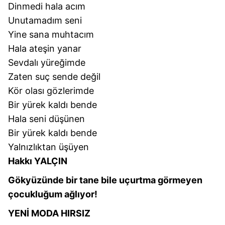
Dinmedi hala acım
kullanılmaktadır. Bu çerezler vasıtasıyla çeşitli kişisel
Unutamadım seni
verileriniz işlenmekte olup gerekli olan çerezler bilgi
Yine sana muhtacım
toplumu hizmetlerinin sunulması amacıyla
kullanılmaktadır. Diğer çerezler, sitemizin daha işlevsel
Hala ateşin yanar
kılınması ve kişiselleştirilmesi ve sizlere yönelik
Sevdalı yüreğimde
reklam/pazarlama faaliyetlerinin yapılması, amaçlarıyla
Zaten suç sende değil
sınırlı olarak açık rızanız dahilinde kullanılacaktır.
Kör olası gözlerimde
Bir yürek kaldı bende
Çerezlere ilişkin tercihlerinizi aşağıda yer alan panel
Hala seni düşünen
vasıtasıyla belirleyebilirsiniz. Çerezlere ilişkin detaylı bilgi
için Ayarlar butonuna tıklayabilir,
Çerez Bilgilendirme
Bir yürek kaldı bende
Metnimizi
ziyaret edebilirsiniz.
Yalnızlıktan üşüyen
Hakkı YALÇIN
6698 sayılı Kişisel Verilerin Korunması Kanunu uyarınca
Gökyüzünde bir tane bile uçurtma görmeyen
hazırlanmış Aydınlatma Metnimizi okumak ve sitemizde
ilgili mevzuata uygun olarak kullanılan çerezlerle ilgili bilgi
çocukluğum ağlıyor!
almak için lütfen
tıklayınız
.
YENİ MODA HIRSIZ