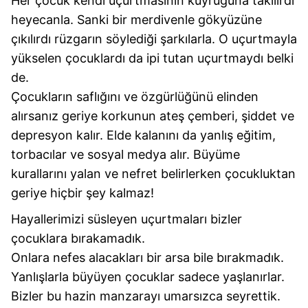
Her çocuk kendi uçurtmasının kuyruğuna takılırdı
heyecanla. Sanki bir merdivenle gökyüzüne
çıkılırdı rüzgarın söylediği şarkılarla. O uçurtmayla
yükselen çocuklardı da ipi tutan uçurtmaydı belki
de.
Çocukların saflığını ve özgürlüğünü elinden
alırsanız geriye korkunun ateş çemberi, şiddet ve
depresyon kalır. Elde kalanını da yanlış eğitim,
torbacılar ve sosyal medya alır. Büyüme
kurallarını yalan ve nefret belirlerken çocukluktan
geriye hiçbir şey kalmaz!
Hayallerimizi süsleyen uçurtmaları bizler
çocuklara bırakamadık.
Onlara nefes alacakları bir arsa bile bırakmadık.
Yanlışlarla büyüyen çocuklar sadece yaşlanırlar.
Bizler bu hazin manzarayı umarsızca seyrettik.