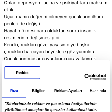
Onları depresyon ilacına ve psikiyatrlara mahkum
ettik.
Uçurtmanın değerini bilmeyen çocukların ilham
perileri de değişti.
Hayatın öznesi para olduktan sonra insanlık
resimlerinin değişmesi gibi.
Kendi çocukları güzel yaşasın diye başka
çocukları harcayan büyüklere göz yumuldu.
Çocukların masum oyunlarını paraya kuyruk
sallayan zalimler oynuyor artık. "Yağ satarım bal
satarım." Sattıkları ruhlar da caba!
Reddet
Gökyüzü uçurtmaları ve özgür düşleri beklerken,
çocuklara uçurtma yapmanın değerini bile
Rıza
Bilgiler
Reklam Ayarları
Hakkında
öğretemeyen bizler, o çocukların hayatında
neredeyiz acaba?
"Sitelerimizde reklam ve pazarlama faaliyetlerinin
yürütülmesi amaçları ile çerezler kullanılmaktadır.
Not:
Uçurtmanın çocukların elinden alınması,