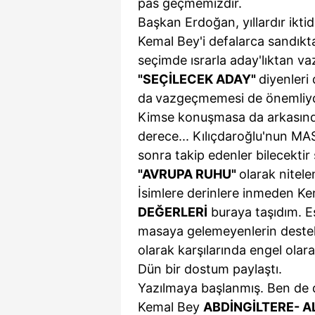
pas geçmemizdir.
Başkan Erdoğan, yıllardır ikti
Kemal Bey'i defalarca sandıkt
seçimde ısrarla aday'lıktan v
"SEÇİLECEK ADAY"
diyenleri
da
vazgeçmemesi de önemliyd
Kimse konuşmasa da arkasın
derece... Kılıçdaroğlu'nun MA
sonra takip edenler bilecekti
"AVRUPA
RUHU"
olarak nitele
İsimlere derinlere inmeden K
DEĞERLERİ
buraya taşıdım. E
masaya gelemeyenlerin deste
olarak karşılarında engel ola
Dün bir dostum paylaştı.
Yazılmaya başlanmış. Ben de 
Kemal Bey
ABD
İNGİLTERE-
A