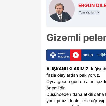
ERGÜN DİL
Tüm Yazıları
Gizemli pele
HABERİ
00:00
SESLİ DİNLE
A
LIŞKANLIKLARIMIZ
değişmi
fazla olaylardan bakıyoruz.
Oysa geçen gün de altını çizd
önemlidir.
Düşünceden daha etkili daha 
yanılgımız ideolojilerle uğraşı