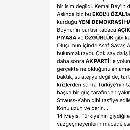
mevzuata uygun olarak kullanılan
bir isim değildi. Kemal Bey'in d
Aslında biz bu
EKOL'
ü
ÖZAL
'l
kurduğu
YENİ DEMOKRASİ
H
Boyner'in partisi kabaca
AÇIK
PİYASA
ve
ÖZGÜRLÜK
gibi k
Oluşumun içinde
Asaf Savaş 
bulunmaktaydı. Çok sayıda
iş
daha
sonra
AK PARTİ
ile yolu
gerçekte ne olduğunu
anlama
baktık,
stratejiye değil de, tar
krizlerden sonra
Türkiye'nin ta
başka bir güç tarafından yakı
Strauss-Kahn
gibi tasfiye edil
Konu uzun ve derin...
14 Mayıs, Türkiye'nin giydiği 
vazgeçmeyenlerin mücadelesi o