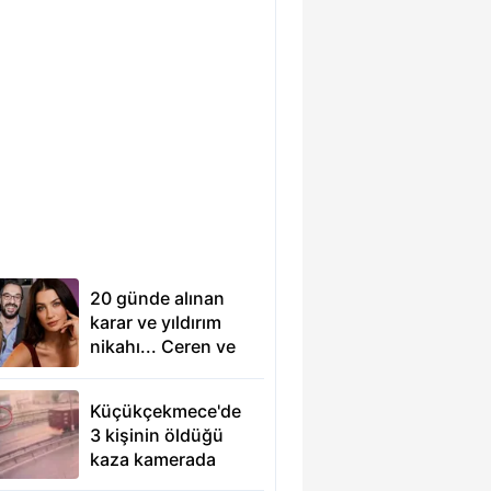
20 günde alınan
karar ve yıldırım
nikahı... Ceren ve
Emir
Benderlioğlu'ndan
Küçükçekmece'de
16 yıl sonra gelen
3 kişinin öldüğü
itiraf
kaza kamerada