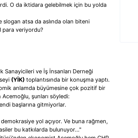
irdi. O da iktidara gelebilmek için bu yolda
 slogan atsa da aslında olan biteni
l para veriyordu?
 Sanayicileri ve İş İnsanları Derneği
nseyi
(YİK)
toplantısında bir konuşma yaptı.
nomik anlamda büyümesine çok pozitif bir
 Acemoğlu, şunları söyledi:
endi başlarına gitmiyorlar.
demokrasiye yol açıyor. Ve buna rağmen,
iler bu katkılarda bulunuyor..."
titüsü'nden ekonomist Acemoğlu hem CHP