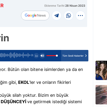
ER
Eklenme Tarihi
28 Nisan 2023
rin
Tüm Sesli Haberler
1x
yor. Bütün olan
bitene isimlerden ya da en
iğim gibi,
EKOL
'ler ve onların fikirleri
büyük silah yoktur. Bizim en büyük
p
DÜŞÜNCEYİ
ve getirmek istediği sistemi