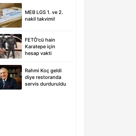
MEB LGS 1. ve 2.
nakil takvimi!
FETÖ'cü hain
Karatepe için
hesap vakti
Rahmi Koç geldi
diye restoranda
servis durduruldu
iddiası