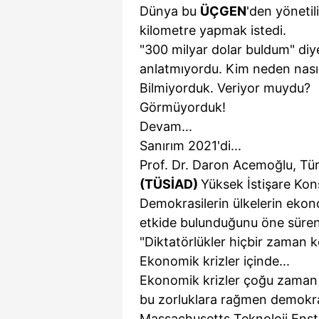
Dünya bu
ÜÇGEN
'den yönetil
kilometre yapmak istedi.
"300 milyar dolar buldum" diye
anlatmıyordu. Kim neden nası
Bilmiyorduk. Veriyor muydu?
Görmüyorduk!
Devam...
Sanırım 2021'di...
Prof. Dr. Daron Acemoğlu, Türk
(TÜSİAD)
Yüksek İstişare Ko
Demokrasilerin ülkelerin eko
etkide bulunduğunu öne süren
"Diktatörlükler hiçbir zaman k
Ekonomik krizler içinde...
Ekonomik krizler çoğu zaman 
bu zorluklara rağmen demokras
Massachusetts Teknoloji Ens