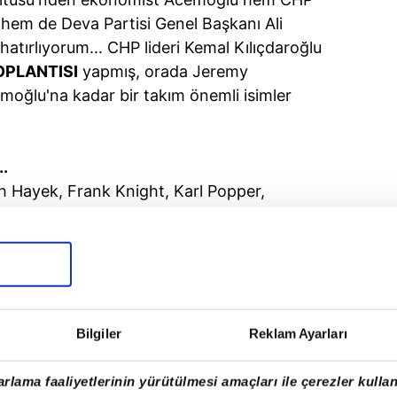
 hem de Deva Partisi Genel Başkanı Ali
hatırlıyorum... CHP lideri Kemal Kılıçdaroğlu
OPLANTISI
yapmış, orada Jeremy
emoğlu'na kadar bir takım önemli isimler
.
ich Hayek, Frank Knight, Karl Popper,
ler ve Milton Friedman yer almaktadır.
yasa ekonomisini ve açık bir toplumu
li, 1947'de Friedrich Von Hayek tarafından
rgütü'nün çalışmaları kapsamında
sı ortaya çıktı.
i İsviçre'nin Mont Pelerin köyünden aldı.
Bilgiler
Reklam Ayarları
arc'ta gerçekleşti. Başlangıçta, Acton-
adlandırılacaktı. Ancak Frank Knight, gruba
rlama faaliyetlerinin yürütülmesi amaçları ile çerezler kullan