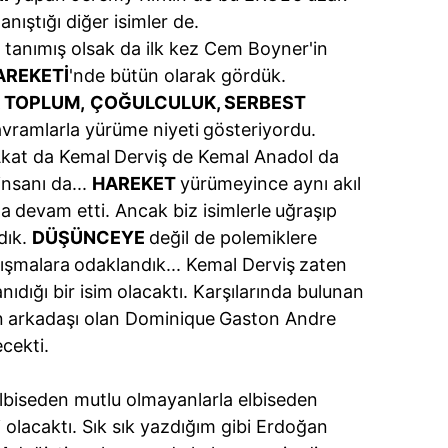
 çerezlerle ilgili bilgi almak için lütfen
tıklayınız
.
anıştığı diğer isimler de.
a tanımış olsak da ilk kez Cem Boyner'in
AREKETİ
'nde bütün olarak gördük.
 TOPLUM,
ÇOĞULCULUK, SERBEST
avramlarla yürüme niyeti
gösteriyordu.
Akat da Kemal
Derviş de Kemal Anadol da
 insanı da...
HAREKET
yürümeyince aynı akıl
na
devam etti. Ancak biz isimlerle
uğraşıp
dık.
DÜŞÜNCEYE
değil de polemiklere
tışmalara
odaklandık... Kemal Derviş
zaten
nıdığı bir isim
olacaktı. Karşılarında bulunan
n
arkadaşı olan Dominique
Gaston Andre
ecekti.
elbiseden mutlu olmayanlarla elbiseden
lacaktı. Sık sık yazdığım gibi Erdoğan