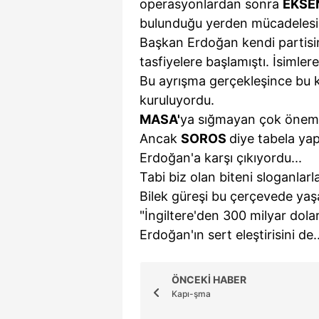
operasyonlardan sonra
EKSE
bulunduğu yerden mücadelesin
Başkan Erdoğan kendi partisi
tasfiyelere başlamıştı. İsimler
Bu ayrışma gerçekleşince bu k
kuruluyordu.
MASA'
ya sığmayan çok önemli 
Ancak
SOROS
diye tabela ya
Erdoğan'a karşı çıkıyordu...
Tabi biz olan biteni sloganlarl
Bilek güreşi bu çerçevede yaş
"İngiltere'den 300 milyar dol
Erdoğan'ın sert eleştirisini de..
ÖNCEKİ HABER
Kapı-şma