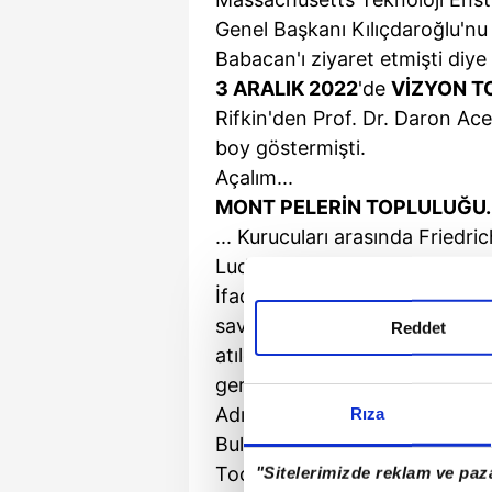
Genel Başkanı Kılıçdaroğlu'nu
Babacan'ı ziyaret etmişti diye 
3 ARALIK
2022
'de
VİZYON T
Rifkin'den Prof. Dr. Daron Ac
boy göstermişti.
Açalım...
MONT PELERİN
TOPLULUĞU..
... Kurucuları arasında Friedr
Ludwig von Mises, George Stig
İfade özgürlüğünü, serbest pi
savunur. Mont Pelerin'in teme
Reddet
atıldı. Uluslararası Ticaret Ö
gerçekleştirilen buluşma sonra
Adını da zirvenin gerçekleştiğ
Rıza
Buluşmada buradaki Hotel du P
Tocqueville Topluluğu olarak 
"Sitelerimizde reklam ve paza