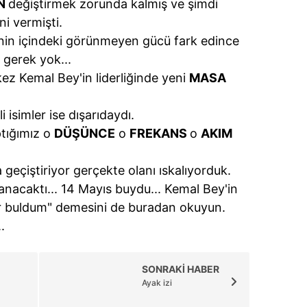
N
değiştirmek zorunda kalmış ve şimdi
i vermişti.
nin içindeki görünmeyen gücü fark edince
e gerek yok...
ez Kemal Bey'in liderliğinde yeni
MASA
isimler ise dışarıdaydı.
ptığımız o
DÜŞÜNCE
o
FREKANS
o
AKIM
a geçiştiriyor gerçekte olanı ıskalıyorduk.
anacaktı... 14 Mayıs buydu... Kemal Bey'in
ar buldum" demesini de buradan okuyun.
.
SONRAKİ HABER
Ayak izi