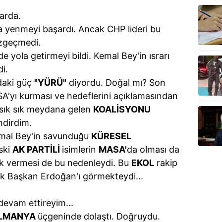
darda.
a yenmeyi başardı. Ancak CHP lideri bu
azgeçmedi.
 de yola getirmeyi
bildi. Kemal Bey'in ısrarı
i.
daki güç
"YÜRÜ"
diyordu. Doğal mı? Son
SA'yı kurması ve hedeflerini açıklamasından
r sık sık meydana gelen
KOALİSYONU
ndirdim.
emal Bey'in savunduğu
KÜRESEL
ski
AK PARTİLİ
isimlerin
MASA'
da olması da
k vermesi de bu nedenleydi. Bu
EKOL
rakip
rak Başkan Erdoğan'ı görmekteydi...
devam ettireyim...
LMANYA
üçgeninde dolaştı. Doğruydu.