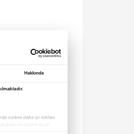
Hakkında
ılmaktadır.
ızda sizlere daha iyi reklam
duğunu ve sizlere en iyi
liyetlerimizi karşılamak