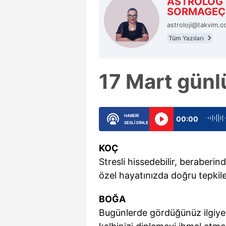
ASTROLOG 
SORMAGEÇ
astroloji@takvim.c
Tüm Yazıları
17 Mart günl
HABERİ
00:00
SESLİ DİNLE
KOÇ
Stresli hissedebilir, beraberin
özel hayatınızda doğru tepkile
BOĞA
Bugünlerde gördüğünüz ilgiye 