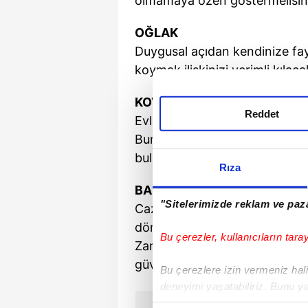
olmamaya özen göstermelisiniz.
OĞLAK
Duygusal açıdan kendinize fay
koymak ilişkinizi verimli kılaca
KOVA
Reddet
Evliliklerine dirlik ve huzur geti
Bunun daha çok kendi çabalar
bulundurmanızda fayda var.
Rıza
BALIK
"Sitelerimizde reklam ve paza
Cazibenizin artacağı ve aşk k
dönemdesiniz.
Bu çerezler, kullanıcıların tara
Zaman içerisinde birbirinizi t
güvenmeyin.
Bu çerezlere izin vermeniz halin
deneyimi yaşatabiliriz. Bunu y
içerikleri sunabilmek adına el
ÖNCEKİ HABER