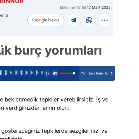
BİNNUR
Eklenme Tarihi
17 Mart 2025
om.tr
ük burç yorumları
Tüm Sesli Haberler
1x
de beklenmedik tepkiler verebilirsiniz. İş ve
ri verdiğinizden emin olun.
göstereceğiniz tepkilerde sezgilerinizi ve