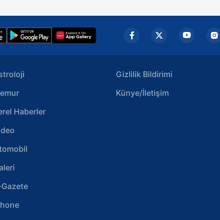
stroloji
Gizlilik Bildirimi
emur
Künye/İletişim
erel Haberler
ideo
tomobil
aleri
-Gazete
phone