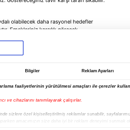
 Göstereceğiniz tavır karşı tarafı sıkabilir.
dalı olabilecek daha rasyonel hedefler
ktır. Emekleriniz karşılık görecek.
rebilirler.
ınızla olacağını hep göz önünde
Bilgiler
Reklam Ayarları
rlama faaliyetlerinin yürütülmesi amaçları ile çerezler kullan
onusunda ilgi göreceğiniz bir
yıcı ve cihazlarını tanımlayarak çalışırlar.
anıdıkça açılmayı tercih edin, hemen herkese
de sizlere özel kişiselleştirilmiş reklamlar sunabilir, sayfalarım
aparken amacımızın size daha iyi bir reklam deneyimi sunmak ol
imizden gelen çabayı gösterdiğimizi ve bu noktada, reklamların ma
SONRAKİ HABER