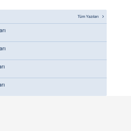
Tüm Yazıları
arı
arı
rı
rı