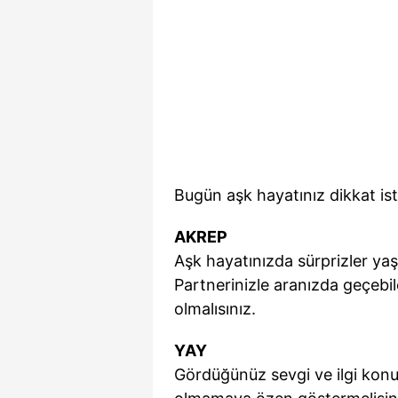
Bugün aşk hayatınız dikkat iste
AKREP
Aşk hayatınızda sürprizler yaşan
Partnerinizle aranızda geçebile
olmalısınız.
YAY
Gördüğünüz sevgi ve ilgi konu