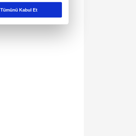
Tümünü Kabul Et
ar gösterilmeyecektir."
çerezler kullanılmaktadır. Bu
u hizmetlerinin sunulması
i ve sizlere yönelik
nılacaktır.
kin detaylı bilgi için Ayarlar
ak ve sitemizde ilgili