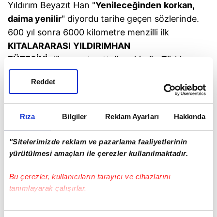
Yıldırım Beyazıt Han "
Yenileceğinden
korkan,
daima yenilir
" diyordu tarihe geçen sözlerinde.
600 yıl sonra 6000 kilometre menzilli ilk
KITALAR
ARASI
YILDIRIMHAN
FÜZESİNİ
dünyaya tanıttı önceki gün Türkiye.
"
Ben
artık yenileceğimden
korkmuyorum.
Reddet
Çünkü
yeneceğimi
biliyorum
" mesajını verdi
tüm dünyaya.
Rıza
Bilgiler
Reklam Ayarları
Hakkında
Ondan birkaç gün önce İsrail Basını "
Türkiye'nin
silah
imparatorluğu
" başlığıyla, savunma
"Sitelerimizde reklam ve pazarlama faaliyetlerinin
sanayiimizin geldiği noktayı korku dolu sözlerle
yürütülmesi amaçları ile çerezler kullanılmaktadır.
haykırıyordu.
Bu çerezler, kullanıcıların tarayıcı ve cihazlarını
Dünya silah sanayiinde bizi ilk 10'a sokan 100 bin
tanımlayarak çalışırlar.
mühendisimizle kafalarına bir de kıtalararası
YıldırımHan Füzesi'ni sopa gibi indirdik. Şimdi
Bu çerezlere izin vermeniz halinde sizlere özel