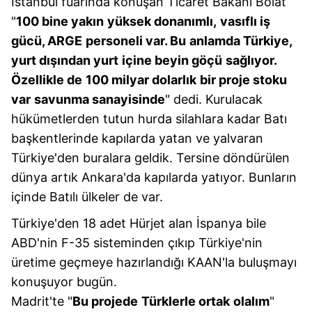
İstanbul fuarında konuşan Ticaret Bakanı Bolat
reklam/pazarlama faaliyetlerinin yapılması, amaçlarıyla
"
100 bine yakın
yüksek donanımlı,
vasıflı iş
sınırlı olarak açık rızanız dahilinde kullanılacaktır.
gücü, ARGE
personeli var. Bu
anlamda Türkiye,
yurt dışından yurt
içine beyin göçü
sağlıyor.
Çerezlere ilişkin tercihlerinizi aşağıda yer alan panel
Özellikle de
100 milyar dolarlık
bir proje stoku
vasıtasıyla belirleyebilirsiniz. Çerezlere ilişkin detaylı bilgi
için Ayarlar butonuna tıklayabilir,
Çerez Bilgilendirme
var
savunma sanayisinde
" dedi. Kurulacak
Metnimizi
ziyaret edebilirsiniz.
hükümetlerden tutun hurda silahlara kadar Batı
başkentlerinde kapılarda yatan ve yalvaran
6698 sayılı Kişisel Verilerin Korunması Kanunu uyarınca
Türkiye'den buralara geldik. Tersine döndürülen
hazırlanmış Aydınlatma Metnimizi okumak ve sitemizde
dünya artık Ankara'da kapılarda yatıyor. Bunların
ilgili mevzuata uygun olarak kullanılan çerezlerle ilgili bilgi
içinde Batılı ülkeler de var.
almak için lütfen
tıklayınız
.
Türkiye'den 18 adet Hürjet alan İspanya bile
ABD'nin F-35 sisteminden çıkıp Türkiye'nin
üretime geçmeye hazırlandığı KAAN'la buluşmayı
konuşuyor bugün.
Madrit'te "
Bu projede
Türklerle ortak
olalım
"