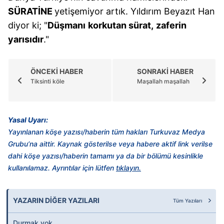
SÜRATİNE
yetişemiyor artık. Yıldırım Beyazıt Han
diyor ki; "
Düşmanı
korkutan sürat,
zaferin
yarısıdır
."
ÖNCEKİ HABER
SONRAKİ HABER
Tiksinti köle
Maşallah maşallah
Yasal Uyarı:
Yayınlanan köşe yazısı/haberin tüm hakları Turkuvaz Medya
Grubu’na aittir. Kaynak gösterilse veya habere aktif link verilse
dahi köşe yazısı/haberin tamamı ya da bir bölümü kesinlikle
kullanılamaz. Ayrıntılar için lütfen
tıklayın.
YAZARIN DİĞER YAZILARI
Tüm Yazıları
Durmak yok