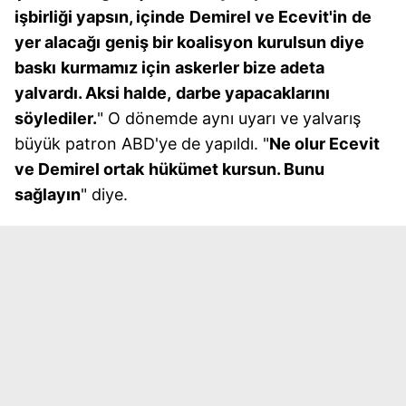
işbirliği yapsın, içinde
Demirel ve Ecevit'in
de
yer alacağı
geniş bir koalisyon
kurulsun diye
baskı
kurmamız için
askerler bize adeta
yalvardı. Aksi halde,
darbe yapacaklarını
söylediler.
" O dönemde aynı uyarı ve yalvarış
büyük patron ABD'ye de yapıldı. "
Ne olur Ecevit
ve Demirel ortak
hükümet kursun.
Bunu
sağlayın
" diye.