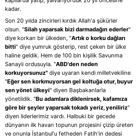
kapılarda yatıp, yalvarıyorduk 20 yıl öncesine
kadar.
Son 20 yılda zincirleri kırdık Allah'a şükürler
olsun. "
Silah yaparsak
bizi darmadağın
ederler
"
diye korkan bir ülkeden, "
Artık o
korku dağları
bitti
" diye yumruk gösterip, rest çeken bir ülke
haline geldik. Hem de 100 bin kişilik Savunma
Sanayii ordusuyla. "
ABD'den
neden
korkuyorsunuz"
diye uyaran kendi milletvekiline
"
Eğer sen
korkmuyorsan gel
koltuğa otur, buyur
sen yönet ülkeyi
" diyen Başbakanlarla
yönetildik. "
Bu
adamlara diklenirsek,
kafamıza
göre bir
şeyler yaparsak tokadı
yeriz, yeniliriz
"
diyen liderlerimiz vardı. Halbuki bir gecede
dünyanın ilk havan topunun projesini çizip üreten
ve onunla İstanbul'u fetheden Fatih'in dedesi