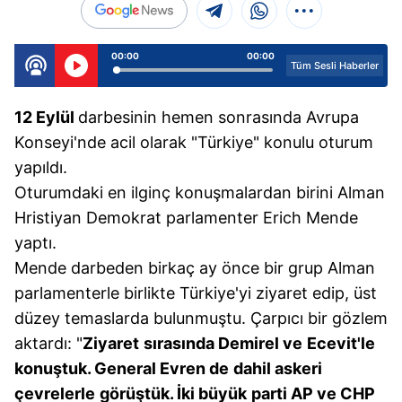
00:00
00:00
Tüm Sesli Haberler
12
Eylül
darbesinin hemen sonrasında Avrupa
Konseyi'nde acil olarak "Türkiye" konulu oturum
yapıldı.
Oturumdaki en ilginç konuşmalardan birini Alman
Hristiyan Demokrat parlamenter Erich Mende
yaptı.
Mende darbeden birkaç ay önce bir grup Alman
parlamenterle birlikte Türkiye'yi ziyaret edip, üst
düzey temaslarda bulunmuştu. Çarpıcı bir gözlem
aktardı: "
Ziyaret
sırasında Demirel ve
Ecevit'le
konuştuk.
General Evren de
dahil askeri
çevrelerle
görüştük. İki büyük
parti AP ve CHP