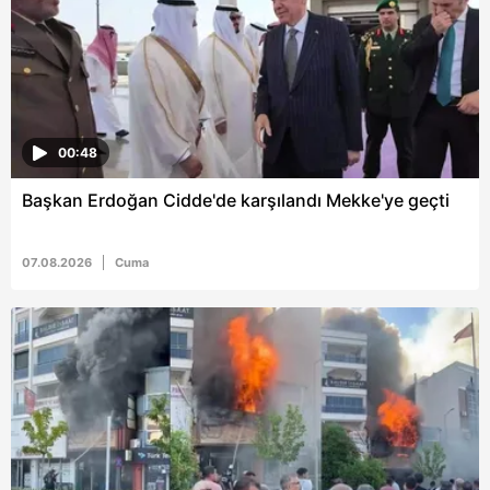
6698 sayılı Kişisel Verilerin Korunması Kanunu uyarınca
hazırlanmış Aydınlatma Metnimizi okumak ve sitemizde
ilgili mevzuata uygun olarak kullanılan çerezlerle ilgili bilgi
almak için lütfen
tıklayınız
.
00:48
Başkan Erdoğan Cidde'de karşılandı Mekke'ye geçti
07.08.2026
Cuma