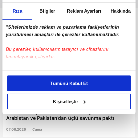
Rıza
Bilgiler
Reklam Ayarları
Hakkında
Bunlar da Var
"Sitelerimizde reklam ve pazarlama faaliyetlerinin
yürütülmesi amaçları ile çerezler kullanılmaktadır.
Bu çerezler, kullanıcıların tarayıcı ve cihazlarını
tanımlayarak çalışırlar.
Bu çerezlere izin vermeniz halinde sizlere özel
kişiselleştirilmiş reklamlar sunabilir, sayfalarımızda sizlere
Tümünü Kabul Et
daha iyi reklam deneyimi yaşatabiliriz. Bunu yaparken
amacımızın size daha iyi bir reklam deneyimi sunmak
03:07
olduğunu ve sizlere en iyi içerikleri sunabilmek adına
Kişiselleştir
elimizden gelen çabayı gösterdiğimizi ve bu noktada,
"Mekke Anlaşması" imzalandı: Türkiye Suudi
reklamların maliyetlerimizi karşılamak noktasında tek gelir
Arabistan ve Pakistan’dan üçlü savunma paktı
kalemimiz olduğunu sizlere hatırlatmak isteriz.
07.08.2026
Cuma
Her halükârda, kullanıcılar, bu çerezlere izin vermedikleri