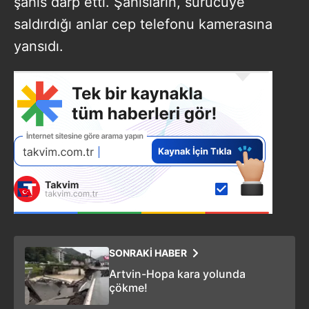
şahıs darp etti. Şahısların, sürücüye
saldırdığı anlar cep telefonu kamerasına
yansıdı.
SONRAKİ HABER
Artvin-Hopa kara yolunda
çökme!