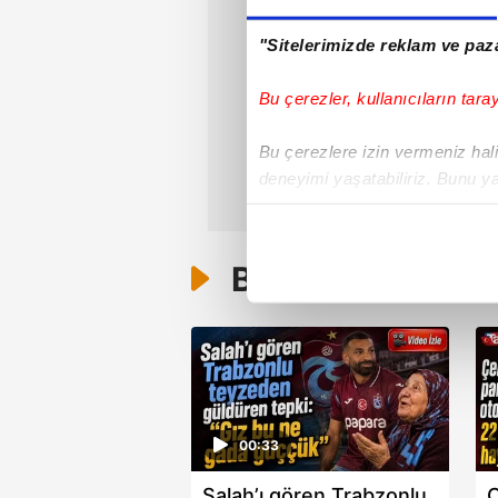
"Sitelerimizde reklam ve paza
Bu çerezler, kullanıcıların tara
Bu çerezlere izin vermeniz halin
deneyimi yaşatabiliriz. Bunu y
içerikleri sunabilmek adına el
noktasında tek gelir kalemimiz 
Bunlar da Var
Her halükârda, kullanıcılar, bu 
Sizlere daha iyi bir hizmet sun
çerezler vasıtasıyla çeşitli kiş
amacıyla kullanılmaktadır. Diğer
reklam/pazarlama faaliyetlerinin
00:33
Çerezlere ilişkin tercihlerinizi 
Salah’ı gören Trabzonlu
Ç