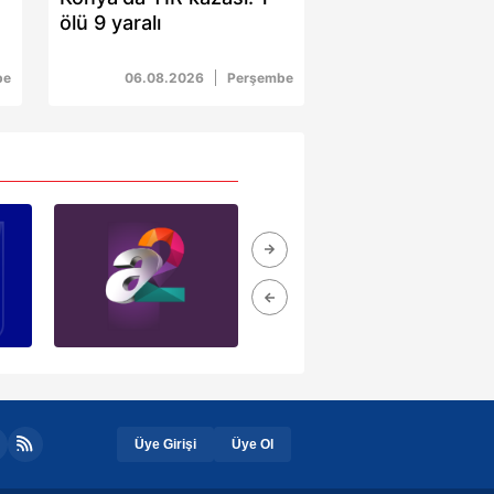
ölü 9 yaralı
ak ve sitemizde ilgili
be
06.08.2026
Perşembe
Üye Girişi
Üye Ol