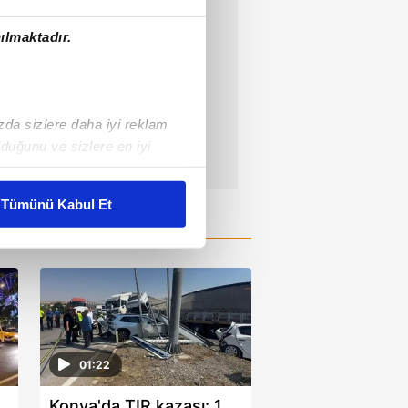
ılmaktadır.
ızda sizlere daha iyi reklam
duğunu ve sizlere en iyi
liyetlerimizi karşılamak
Tümünü Kabul Et
ar gösterilmeyecektir."
çerezler kullanılmaktadır. Bu
u hizmetlerinin sunulması
i ve sizlere yönelik
nılacaktır.
01:22
kin detaylı bilgi için Ayarlar
Konya'da TIR kazası: 1