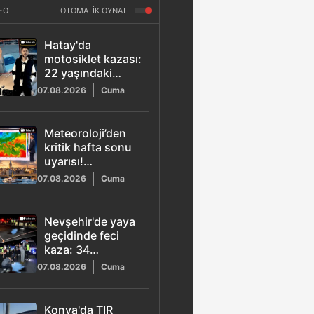
EO
OTOMATİK OYNAT
Hatay'da
motosiklet kazası:
22 yaşındaki
Osman Yamaner
07.08.2026
Cuma
hayatını kaybetti
Meteoroloji’den
kritik hafta sonu
uyarısı!
Marmara'ya yağış
07.08.2026
Cuma
ve poyraz geliyor
Nevşehir'de yaya
geçidinde feci
kaza: 34
yaşındaki Tansu
07.08.2026
Cuma
Kaya hayatını
kaybetti
Konya'da TIR