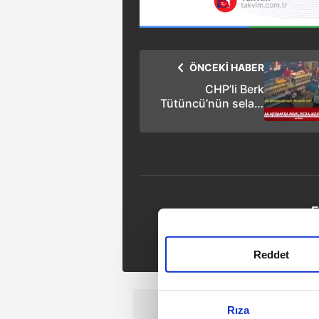
ÖNCEKİ HABER
CHP’li Berk
Tütüncü’nün selam
skandalı: Esnafa
zabıta gönderdi
E
Tak
Reddet
Rıza