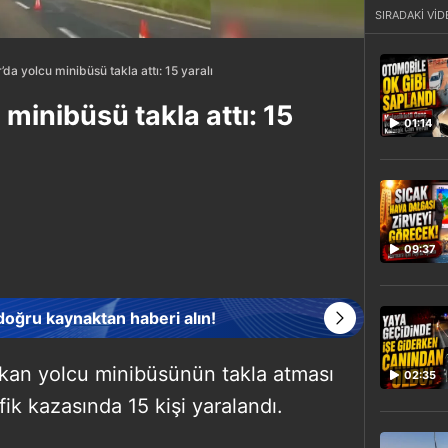
SIRADAKİ VİD
’da yolcu minibüsü takla attı: 15 yaralı
 minibüsü takla attı: 15
01:14
09:37
 doğru kaynaktan haberi alın!
ıkan yolcu minibüsünün takla atması
02:35
k kazasında 15 kişi yaralandı.