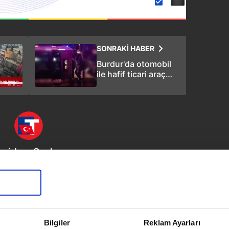
SONRAKİ HABER
Burdur'da otomobil
ile hafif ticari araç
çarpıştı: 1 ölü 5 yaralı
mirhan Ceylan
vim.com.tr
Yaşam
Bilgiler
Reklam Ayarları