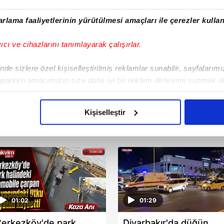
rlama faaliyetlerinin yürütülmesi amaçları ile çerezler kullan
yıcı ve cihazlarını tanımlayarak çalışırlar.
de sizlere özel kişiselleştirilmiş reklamlar sunabilir, sayfalarım
aparken amacımızın size daha iyi bir reklam deneyimi sunmak ol
imizden gelen çabayı gösterdiğimizi ve bu noktada, reklamların ma
olduğunu sizlere hatırlatmak isteriz.
Kişiselleştir
çerezlere izin vermedikleri takdirde, kullanıcılara hedefli reklaml
abilmek için İnternet Sitemizde kendimize ve üçüncü kişilere ait 
isel verileriniz işlenmekte olup gerekli olan çerezler bilgi toplum
 çerezler, sitemizin daha işlevsel kılınması ve kişiselleştirilmes
 yapılması, amaçlarıyla sınırlı olarak açık rızanız dahilinde kulla
01:02
01:29
aşağıda yer alan panel vasıtasıyla belirleyebilirsiniz. Çerezlere iliş
erkezköy'de park
Diyarbakır'da düğün