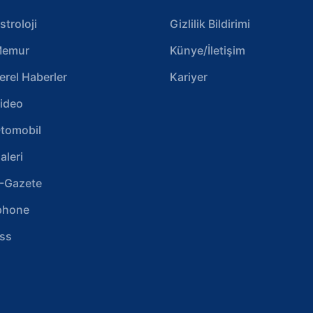
stroloji
Gizlilik Bildirimi
emur
Künye/İletişim
erel Haberler
Kariyer
ideo
tomobil
aleri
-Gazete
phone
ss