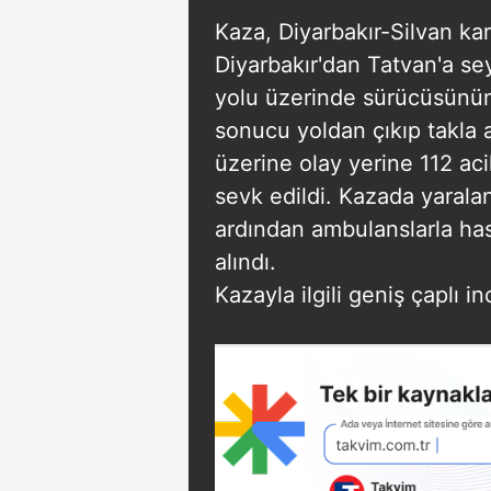
Kaza, Diyarbakır-Silvan ka
Diyarbakır'dan Tatvan'a sey
yolu üzerinde sürücüsünün
sonucu yoldan çıkıp takla a
üzerine olay yerine 112 aci
sevk edildi. Kazada yaralan
ardından ambulanslarla hast
alındı.
Kazayla ilgili geniş çaplı i