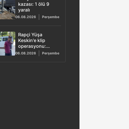
kazası: 1 ölü 9
yaralı
06.08.2026
Perşembe
Rapçi Yüşa
Keskin'e klip
operasyonu:
Tüfekle poz veren
06.08.2026
Perşembe
4 şüpheli adliyeye
sevk edildi