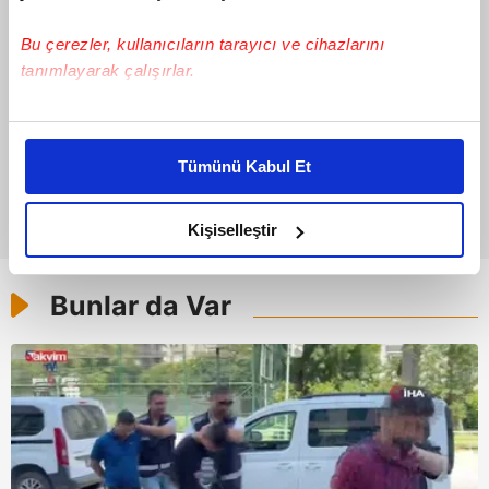
Bu çerezler, kullanıcıların tarayıcı ve cihazlarını
tanımlayarak çalışırlar.
Bu çerezlere izin vermeniz halinde sizlere özel
kişiselleştirilmiş reklamlar sunabilir, sayfalarımızda sizlere
Tümünü Kabul Et
daha iyi reklam deneyimi yaşatabiliriz. Bunu yaparken
amacımızın size daha iyi bir reklam deneyimi sunmak
olduğunu ve sizlere en iyi içerikleri sunabilmek adına
Kişiselleştir
elimizden gelen çabayı gösterdiğimizi ve bu noktada,
reklamların maliyetlerimizi karşılamak noktasında tek gelir
Bunlar da Var
kalemimiz olduğunu sizlere hatırlatmak isteriz.
Her halükârda, kullanıcılar, bu çerezlere izin vermedikleri
takdirde, kullanıcılara hedefli reklamlar
gösterilmeyecektir."
Sizlere daha iyi bir hizmet sunabilmek için İnternet