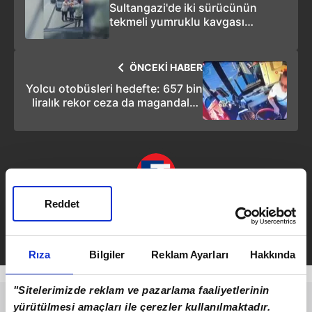
Sultangazi'de iki sürücünün
tekmeli yumruklu kavgası
kamerada
ÖNCEKİ HABER
Yolcu otobüsleri hedefte: 657 bin
liralık rekor ceza da magandaları
durduramadı!
Reddet
Emirhan Ceylan
Takvim.com.tr
Yaşam
Rıza
Bilgiler
Reklam Ayarları
Hakkında
"Sitelerimizde reklam ve pazarlama faaliyetlerinin
yürütülmesi amaçları ile çerezler kullanılmaktadır.