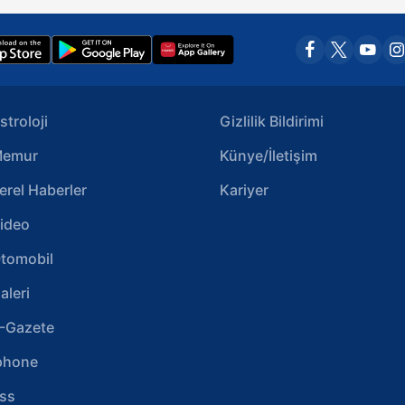
stroloji
Gizlilik Bildirimi
emur
Künye/İletişim
erel Haberler
Kariyer
ideo
tomobil
aleri
-Gazete
phone
ss