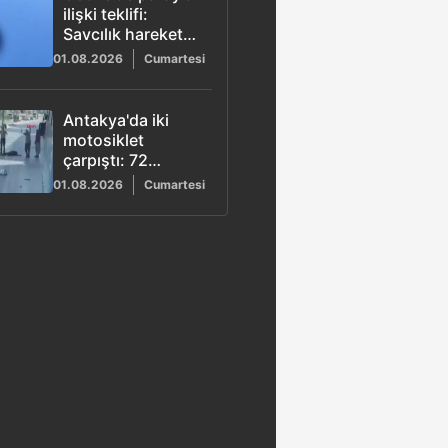
ilişki teklifi:
Savcılık harekete
geçti
01.08.2026
Cumartesi
Antakya'da iki
motosiklet
çarpıştı: 72
yaşındaki sürücü
01.08.2026
Cumartesi
yaşamını yitirdi