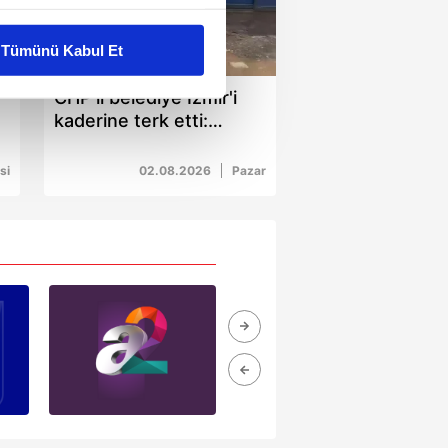
liyetlerimizi karşılamak
Tümünü Kabul Et
00:12
ar gösterilmeyecektir."
CHP'li belediye İzmir'i
kaderine terk etti:
çerezler kullanılmaktadır. Bu
Alsancak çamur
u hizmetlerinin sunulması
bataklığı!
si
02.08.2026
Pazar
i ve sizlere yönelik
nılacaktır.
kin detaylı bilgi için Ayarlar
ak ve sitemizde ilgili