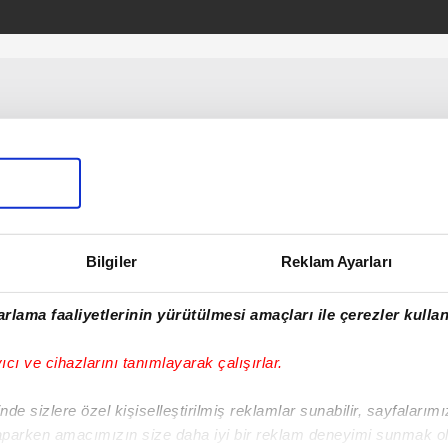
karşısına çıktı
Bilgiler
Reklam Ayarları
rlama faaliyetlerinin yürütülmesi amaçları ile çerezler kullan
yıcı ve cihazlarını tanımlayarak çalışırlar.
de sizlere özel kişiselleştirilmiş reklamlar sunabilir, sayfalarım
aparken amacımızın size daha iyi bir reklam deneyimi sunmak ol