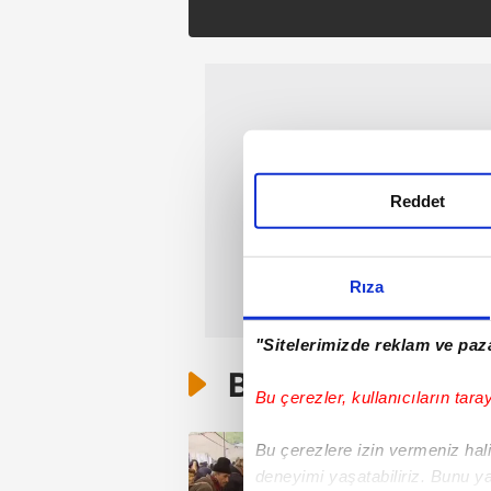
Reddet
Rıza
"Sitelerimizde reklam ve paza
Bunlar da Var
Bu çerezler, kullanıcıların tara
Bu çerezlere izin vermeniz halin
deneyimi yaşatabiliriz. Bunu y