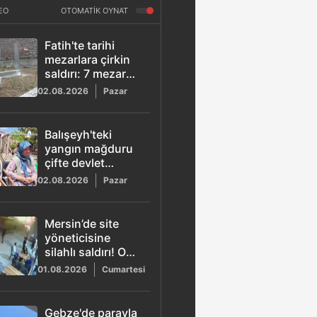
EO
OTOMATİK OYNAT
Fatih'te tarihi
mezarlara çirkin
saldırı: 7 mezar
taşını kırarak kaçtı
02.08.2026
Pazar
Balışeyh'teki
yangın mağduru
çifte devlet
şefkati
02.08.2026
Pazar
Mersin’de site
yöneticisine
silahlı saldırı! O
anlar kamerada
01.08.2026
Cumartesi
Gebze'de parayla