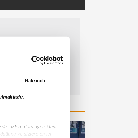
Hakkında
ılmaktadır.
ızda sizlere daha iyi reklam
duğunu ve sizlere en iyi