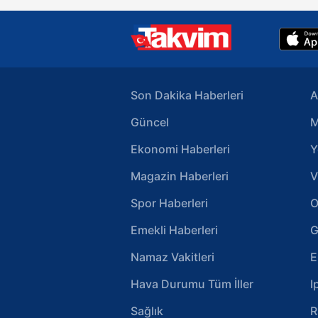
Son Dakika Haberleri
A
Güncel
M
Ekonomi Haberleri
Y
Magazin Haberleri
V
Spor Haberleri
O
Emekli Haberleri
G
Namaz Vakitleri
E
Hava Durumu Tüm İller
I
Sağlık
R