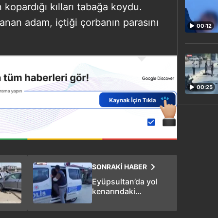
opardığı kılları tabağa koydu.
nan adam, içtiği çorbanın parasını
00:12
00:25
SONRAKİ HABER
Eyüpsultan’da yol
kenarındaki
sürücüye çarparak
kaçan sanık hakim