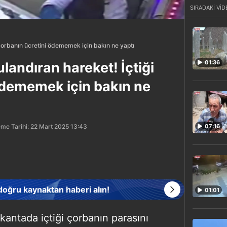
SIRADAKİ VİD
çorbanın ücretini ödememek için bakın ne yaptı
01:36
andıran hareket! İçtiği
ödememek için bakın ne
me Tarihi: 22 Mart 2025 13:43
07:16
 doğru kaynaktan haberi alın!
01:01
kantada içtiği çorbanın parasını