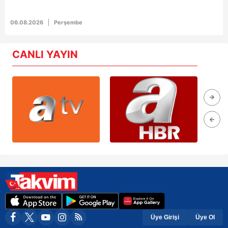
06.08.2026
Perşembe
CANLI YAYIN
Üye Girişi
Üye Ol