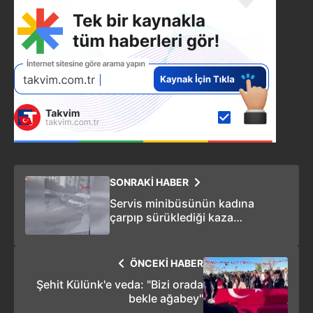
SONRAKİ HABER
Servis minibüsünün kadına
çarpıp sürüklediği kaza
kamerada: İşte o anlar!
ÖNCEKİ HABER
Şehit Külünk'e veda: "Bizi orada
bekle ağabey"