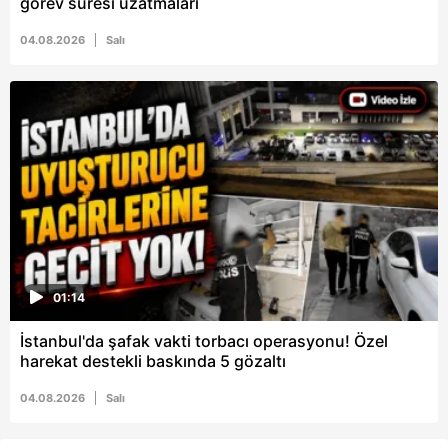
görev süresi uzatmaları
04.08.2026
Salı
01:14
İstanbul'da şafak vakti torbacı operasyonu! Özel
harekat destekli baskında 5 gözaltı
04.08.2026
Salı