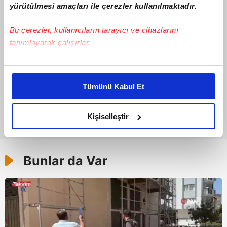
yürütülmesi amaçları ile çerezler kullanılmaktadır.
Bu çerezler, kullanıcıların tarayıcı ve cihazlarını
tanımlayarak çalışırlar.
Bu çerezlere izin vermeniz halinde sizlere özel
kişiselleştirilmiş reklamlar sunabilir, sayfalarımızda sizlere
Tümünü Kabul Et
daha iyi reklam deneyimi yaşatabiliriz. Bunu yaparken
amacımızın size daha iyi bir reklam deneyimi sunmak
olduğunu ve sizlere en iyi içerikleri sunabilmek adına
Kişiselleştir
elimizden gelen çabayı gösterdiğimizi ve bu noktada,
reklamların maliyetlerimizi karşılamak noktasında tek gelir
kalemimiz olduğunu sizlere hatırlatmak isteriz.
Bunlar da Var
Her halükârda, kullanıcılar, bu çerezlere izin vermedikleri
takdirde, kullanıcılara hedefli reklamlar
gösterilmeyecektir."
Sizlere daha iyi bir hizmet sunabilmek için İnternet