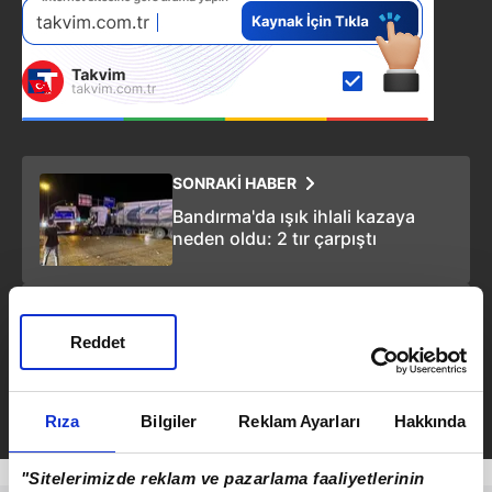
SONRAKİ HABER
Bandırma'da ışık ihlali kazaya
neden oldu: 2 tır çarpıştı
ÖNCEKİ HABER
Erzincan’da yıldızların muhteşem
Reddet
görsel şöleni!
Rıza
Bilgiler
Reklam Ayarları
Hakkında
"Sitelerimizde reklam ve pazarlama faaliyetlerinin