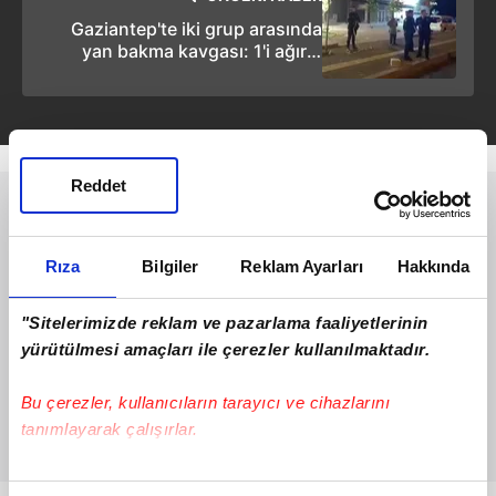
Gaziantep'te iki grup arasında
yan bakma kavgası: 1'i ağır 2
yaralı
Reddet
Rıza
Bilgiler
Reklam Ayarları
Hakkında
"Sitelerimizde reklam ve pazarlama faaliyetlerinin
yürütülmesi amaçları ile çerezler kullanılmaktadır.
Bu çerezler, kullanıcıların tarayıcı ve cihazlarını
tanımlayarak çalışırlar.
Bu çerezlere izin vermeniz halinde sizlere özel