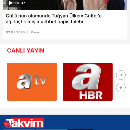
01:37
Güllü'nün ölümünde Tuğyan Ülkem Gülter'e
ağırlaştırılmış müebbet hapis talebi
02.08.2026
Pazar
CANLI YAYIN