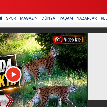
İ
SPOR
MAGAZİN
DÜNYA
YAŞAM
YAZARLAR
RE