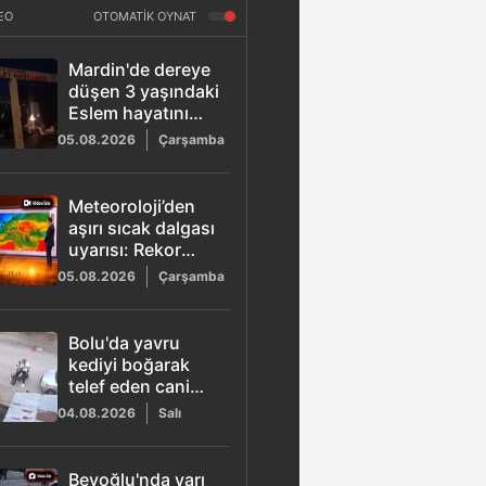
EO
OTOMATİK OYNAT
Mardin'de dereye
düşen 3 yaşındaki
Eslem hayatını
kaybetti
05.08.2026
Çarşamba
Meteoroloji’den
aşırı sıcak dalgası
uyarısı: Rekor
seviyeler
05.08.2026
Çarşamba
bekleniyor
Bolu'da yavru
kediyi boğarak
telef eden cani
kamera kaydında
04.08.2026
Salı
Beyoğlu'nda yarı