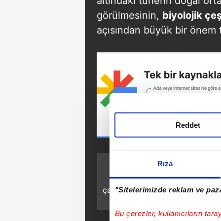
altındaki türlerin doğal ort
görülmesinin,
biyolojik çe
açısından büyük bir önem t
Reddet
Rıza
ÖNCEKİ HABER
Gebze’de silahlı
çatışma! 17 yaşındaki
"Sitelerimizde reklam ve paza
genç vefat etti
Bu çerezler, kullanıcıların tara