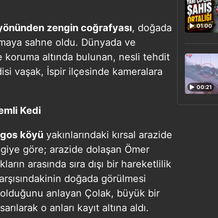
yönünden zengin coğrafyası
, doğada
01:00
uşmaya sahne oldu. Dünyada ve
e koruma altında bulunan, nesli tehdit
isi vaşak, İspir ilçesinde kameralara
00:21
emli Kedi
gos köyü
yakınlarındaki kırsal arazide
lgiye göre; arazide dolaşan Ömer
kların arasında sıra dışı bir hareketlilik
 karşısındakinin doğada görülmesi
 olduğunu anlayan Çolak, büyük bir
ılarak o anları kayıt altına aldı.