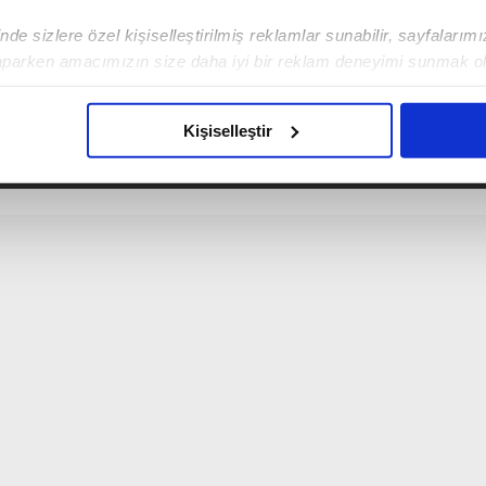
de sizlere özel kişiselleştirilmiş reklamlar sunabilir, sayfalarım
aparken amacımızın size daha iyi bir reklam deneyimi sunmak ol
imizden gelen çabayı gösterdiğimizi ve bu noktada, reklamların ma
Hasan Demir
olduğunu sizlere hatırlatmak isteriz.
vim.com.tr
Yaşam
Kişiselleştir
çerezlere izin vermedikleri takdirde, kullanıcılara hedefli reklaml
abilmek için İnternet Sitemizde kendimize ve üçüncü kişilere ait 
isel verileriniz işlenmekte olup gerekli olan çerezler bilgi toplum
 çerezler, sitemizin daha işlevsel kılınması ve kişiselleştirilmes
 yapılması, amaçlarıyla sınırlı olarak açık rızanız dahilinde kulla
aşağıda yer alan panel vasıtasıyla belirleyebilirsiniz. Çerezlere iliş
lgilendirme Metnimizi
ziyaret edebilirsiniz.
Korunması Kanunu uyarınca hazırlanmış Aydınlatma Metnimizi okum
 çerezlerle ilgili bilgi almak için lütfen
tıklayınız
.