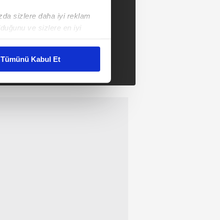
ızda sizlere daha iyi reklam
duğunu ve sizlere en iyi
liyetlerimizi karşılamak
Tümünü Kabul Et
ar gösterilmeyecektir."
çerezler kullanılmaktadır. Bu
u hizmetlerinin sunulması
i ve sizlere yönelik
nılacaktır.
kin detaylı bilgi için Ayarlar
ak ve sitemizde ilgili