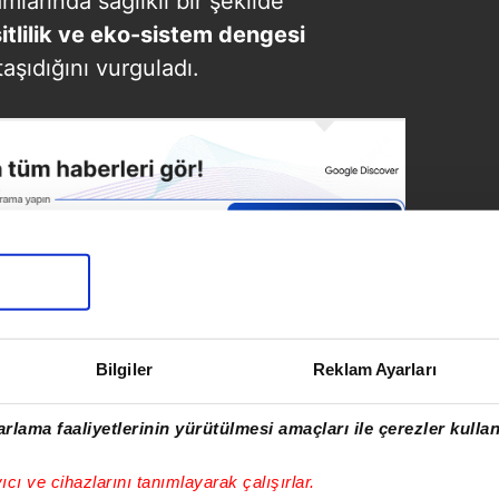
amlarında sağlıklı bir şekilde
şitlilik ve eko-sistem dengesi
aşıdığını vurguladı.
Bilgiler
Reklam Ayarları
SONRAKİ HABER
Silivri'de zorla
götürülmeye çalışılan
rlama faaliyetlerinin yürütülmesi amaçları ile çerezler kullan
kadın: 'Beni
öldürecek yardım
yıcı ve cihazlarını tanımlayarak çalışırlar.
edin'