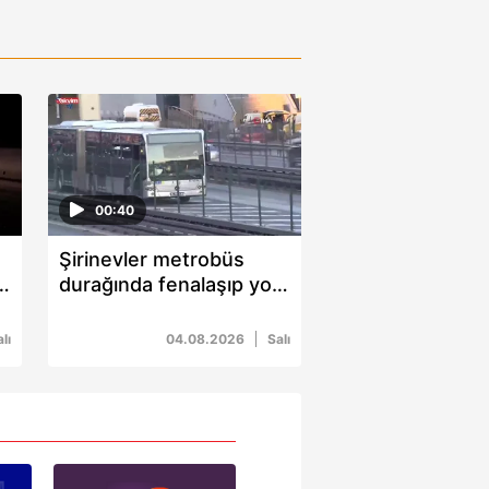
00:40
Şirinevler metrobüs
r
durağında fenalaşıp yola
düşen kadına metrobüs
çarptı!
lı
04.08.2026
Salı