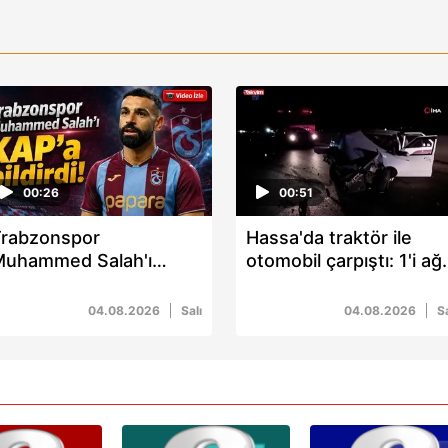
00:26
00:51
rabzonspor
Hassa'da traktör ile
Muhammed Salah'ı
otomobil çarpıştı: 1'i ağı
AP'a bildirdi!
3 yaralı
04.08.2026
Salı
04.08.2026
Sa