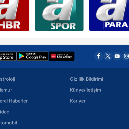
stroloji
Gizlilik Bildirimi
emur
Künye/İletişim
erel Haberler
Kariyer
ideo
tomobil