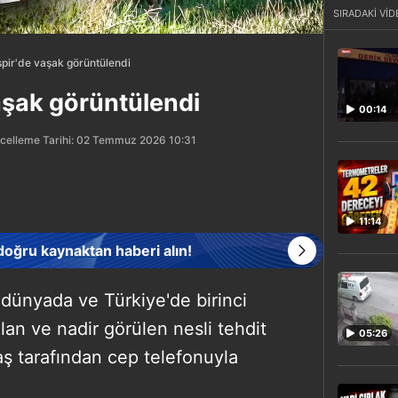
SIRADAKİ VİD
pir'de vaşak görüntülendi
aşak görüntülendi
00:14
celleme Tarihi: 02 Temmuz 2026 10:31
11:14
 doğru kaynaktan haberi alın!
 dünyada ve Türkiye'de birinci
an ve nadir görülen nesli tehdit
05:26
aş tarafından cep telefonuyla