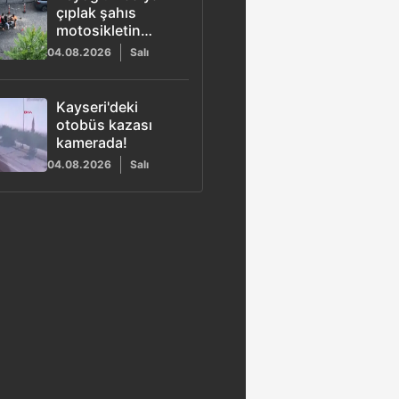
çıplak şahıs
motosikletin
önüne atladı ve
04.08.2026
Salı
meydan dayağı
yedi
Kayseri'deki
otobüs kazası
kamerada!
04.08.2026
Salı