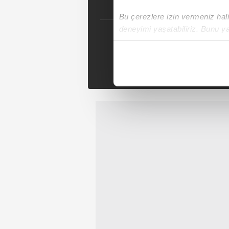
Bu çerezlere izin vermeniz halin
deneyimi yaşatabiliriz. Bunu y
içerikleri sunabilmek adına el
noktasında tek gelir kalemimiz 
Tak
Her halükârda, kullanıcılar, bu 
Sizlere daha iyi bir hizmet sun
çerezler vasıtasıyla çeşitli kiş
amacıyla kullanılmaktadır. Diğer
reklam/pazarlama faaliyetlerinin
Çerezlere ilişkin tercihlerinizi 
butonuna tıklayabilir,
Çerez Bi
6698 sayılı Kişisel Verilerin 
mevzuata uygun olarak kullanılan