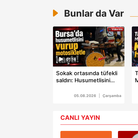
Bunlar da Var
01:16
Sokak ortasında tüfekli
T
saldırı: Husumetlisini
vurup motosikletle kaçtı
K
05.08.2026
Çarşamba
CANLI YAYIN