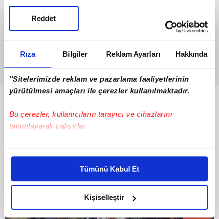
Reddet
Rıza
Bilgiler
Reklam Ayarları
Hakkında
"Sitelerimizde reklam ve pazarlama faaliyetlerinin
yürütülmesi amaçları ile çerezler kullanılmaktadır.
Bunlar da Var
Bu çerezler, kullanıcıların tarayıcı ve cihazlarını
tanımlayarak çalışırlar.
Bu çerezlere izin vermeniz halinde sizlere özel
kişiselleştirilmiş reklamlar sunabilir, sayfalarımızda sizlere
Tümünü Kabul Et
daha iyi reklam deneyimi yaşatabiliriz. Bunu yaparken
amacımızın size daha iyi bir reklam deneyimi sunmak
olduğunu ve sizlere en iyi içerikleri sunabilmek adına
Kişiselleştir
elimizden gelen çabayı gösterdiğimizi ve bu noktada,