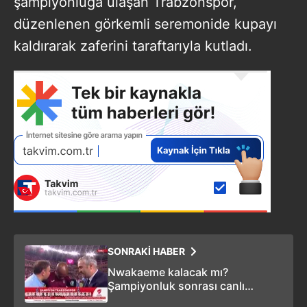
şampiyonluğa ulaşan Trabzonspor,
düzenlenen görkemli seremonide kupayı
kaldırarak zaferini taraftarıyla kutladı.
SONRAKİ HABER
Nwakaeme kalacak mı?
Şampiyonluk sonrası canlı
yayında konuştu