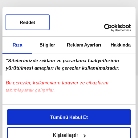
Reddet
Rıza
Bilgiler
Reklam Ayarları
Hakkında
"Sitelerimizde reklam ve pazarlama faaliyetlerinin
yürütülmesi amaçları ile çerezler kullanılmaktadır.
Bu çerezler, kullanıcıların tarayıcı ve cihazlarını
Bunlar da Var
tanımlayarak çalışırlar.
Bu çerezlere izin vermeniz halinde sizlere özel
kişiselleştirilmiş reklamlar sunabilir, sayfalarımızda sizlere
Tümünü Kabul Et
daha iyi reklam deneyimi yaşatabiliriz. Bunu yaparken
amacımızın size daha iyi bir reklam deneyimi sunmak
olduğunu ve sizlere en iyi içerikleri sunabilmek adına
Kişiselleştir