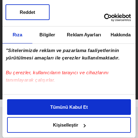
Reddet
SONRAKİ HABER
Katık King'de cinayet! Ajda Yatar
Rıza
Bilgiler
Reklam Ayarları
Hakkında
boşandığı eşi Vahyettin Polat
tarafından restoranda yemek
yerken öldürüldü!
"Sitelerimizde reklam ve pazarlama faaliyetlerinin
ÖNCEKİ HABER
yürütülmesi amaçları ile çerezler kullanılmaktadır.
İstanbul’da etkili olan yağmur
Bu çerezler, kullanıcıların tarayıcı ve cihazlarını
nedeniyle trafik yoğunluğu
yüzde 89'a ulaştı!
tanımlayarak çalışırlar.
Bu çerezlere izin vermeniz halinde sizlere özel
kişiselleştirilmiş reklamlar sunabilir, sayfalarımızda sizlere
Tümünü Kabul Et
daha iyi reklam deneyimi yaşatabiliriz. Bunu yaparken
amacımızın size daha iyi bir reklam deneyimi sunmak
olduğunu ve sizlere en iyi içerikleri sunabilmek adına
Kişiselleştir
elimizden gelen çabayı gösterdiğimizi ve bu noktada,