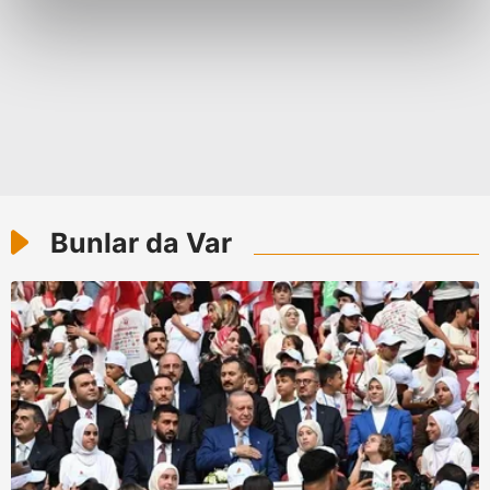
reklamların maliyetlerimizi karşılamak noktasında tek gelir
kalemimiz olduğunu sizlere hatırlatmak isteriz.
Her halükârda, kullanıcılar, bu çerezlere izin vermedikleri
takdirde, kullanıcılara hedefli reklamlar
gösterilmeyecektir."
Sizlere daha iyi bir hizmet sunabilmek için İnternet
Sitemizde kendimize ve üçüncü kişilere ait çerezler
Bunlar da Var
kullanılmaktadır. Bu çerezler vasıtasıyla çeşitli kişisel
verileriniz işlenmekte olup gerekli olan çerezler bilgi
toplumu hizmetlerinin sunulması amacıyla
kullanılmaktadır. Diğer çerezler, sitemizin daha işlevsel
kılınması ve kişiselleştirilmesi ve sizlere yönelik
reklam/pazarlama faaliyetlerinin yapılması, amaçlarıyla
sınırlı olarak açık rızanız dahilinde kullanılacaktır.
Çerezlere ilişkin tercihlerinizi aşağıda yer alan panel
vasıtasıyla belirleyebilirsiniz. Çerezlere ilişkin detaylı bilgi