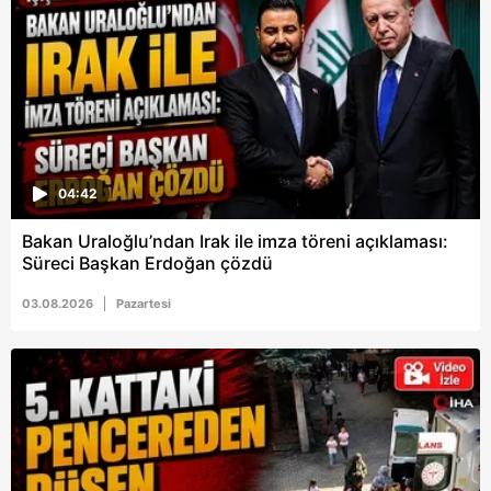
6698 sayılı Kişisel Verilerin Korunması Kanunu uyarınca
hazırlanmış Aydınlatma Metnimizi okumak ve sitemizde
ilgili mevzuata uygun olarak kullanılan çerezlerle ilgili bilgi
almak için lütfen
tıklayınız
.
04:42
Bakan Uraloğlu’ndan Irak ile imza töreni açıklaması:
Süreci Başkan Erdoğan çözdü
03.08.2026
Pazartesi