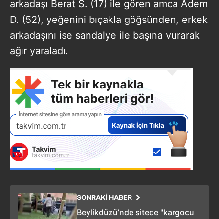
arkadaşı Berat S. (17) ile gören amca Adem
D. (52), yeğenini bıçakla göğsünden, erkek
arkadaşını ise sandalye ile başına vurarak
ağır yaraladı.
SONRAKİ HABER
Beylikdüzü’nde sitede "kargocu