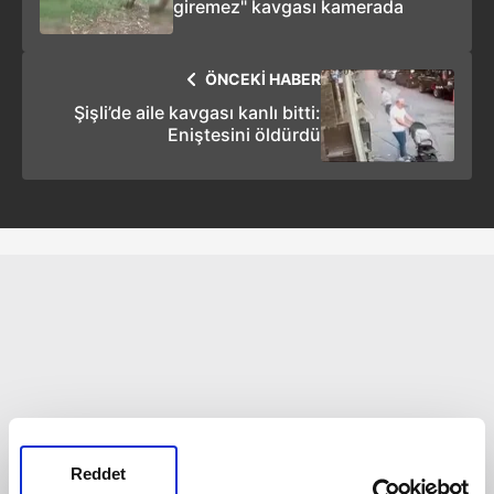
giremez" kavgası kamerada
ÖNCEKİ HABER
Şişli’de aile kavgası kanlı bitti:
Eniştesini öldürdü
Reddet