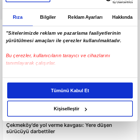
Rıza
Bilgiler
Reklam Ayarları
Hakkında
Bunlar da Var
"Sitelerimizde reklam ve pazarlama faaliyetlerinin
yürütülmesi amaçları ile çerezler kullanılmaktadır.
Bu çerezler, kullanıcıların tarayıcı ve cihazlarını
tanımlayarak çalışırlar.
Bu çerezlere izin vermeniz halinde sizlere özel
kişiselleştirilmiş reklamlar sunabilir, sayfalarımızda sizlere
Tümünü Kabul Et
daha iyi reklam deneyimi yaşatabiliriz. Bunu yaparken
amacımızın size daha iyi bir reklam deneyimi sunmak
olduğunu ve sizlere en iyi içerikleri sunabilmek adına
Kişiselleştir
01:33
elimizden gelen çabayı gösterdiğimizi ve bu noktada,
reklamların maliyetlerimizi karşılamak noktasında tek gelir
Çekmeköy'de yol verme kavgası: Yere düşen
kalemimiz olduğunu sizlere hatırlatmak isteriz.
sürücüyü darbettiler