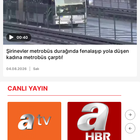
00:40
Şirinevler metrobüs durağında fenalaşıp yola düşen
kadına metrobüs çarptı!
04.08.2026
Salı
CANLI YAYIN