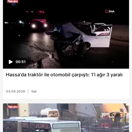
6698 sayılı Kişisel Verilerin Korunması Kanunu uyarınca
hazırlanmış Aydınlatma Metnimizi okumak ve sitemizde
ilgili mevzuata uygun olarak kullanılan çerezlerle ilgili bilgi
almak için lütfen
tıklayınız
.
00:51
Hassa'da traktör ile otomobil çarpıştı: 1'i ağır 3 yaralı
04.08.2026
Salı