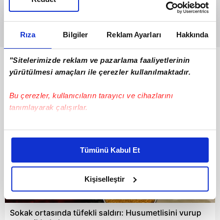
Rıza
Bilgiler
Reklam Ayarları
Hakkında
"Sitelerimizde reklam ve pazarlama faaliyetlerinin
Bunlar da Var
yürütülmesi amaçları ile çerezler kullanılmaktadır.
Bu çerezler, kullanıcıların tarayıcı ve cihazlarını
tanımlayarak çalışırlar.
Bu çerezlere izin vermeniz halinde sizlere özel
kişiselleştirilmiş reklamlar sunabilir, sayfalarımızda sizlere
Tümünü Kabul Et
daha iyi reklam deneyimi yaşatabiliriz. Bunu yaparken
amacımızın size daha iyi bir reklam deneyimi sunmak
olduğunu ve sizlere en iyi içerikleri sunabilmek adına
Kişiselleştir
elimizden gelen çabayı gösterdiğimizi ve bu noktada,
01:16
reklamların maliyetlerimizi karşılamak noktasında tek gelir
Sokak ortasında tüfekli saldırı: Husumetlisini vurup
kalemimiz olduğunu sizlere hatırlatmak isteriz.